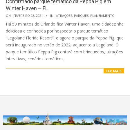
Confirmado parque temático da Peppa Pig em
Winter Haven – FL
2021-
ON:
FEVEREIRO 28, 2021
IN:
ATRAÇÕES
,
PARQUES
,
PLANEJAMENTO
02-
Há 50 minutos de Orlando fica Winter Haven, uma cidadezinha
28
deliciosa e conhecida por hospedar o parque temático
“Legoland Florida Resort”, e agora o parque da Peppa Pig, que
será inaugurado no verão de 2022, adjacente a Legoland. O
parque temático Peppa Pig contará com brinquedos, atrações
interativas, cenários temáticos,
LER MAIS