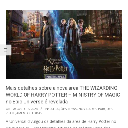
Mais detalhes sobre a nova área THE WIZARDING
WORLD OF HARRY POTTER – MINISTRY OF MAGIC
no Epic Universe é revelada
2024-
ON:
AGOSTO 5, 2024
IN:
ATRAÇÕES
,
NEWS
,
NOVIDADES
,
PARQUES
,
PLANEJAMENTO
,
TODAS
08-
A Universal divulgou os detalhes da área de Harry Potter no
05