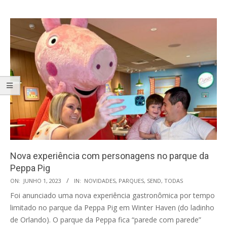
Nova experiência com personagens no parque da
Peppa Pig
2023-
ON:
JUNHO 1, 2023
IN:
NOVIDADES
,
PARQUES
,
SEND
,
TODAS
06-
Foi anunciado uma nova experiência gastronômica por tempo
01
limitado no parque da Peppa Pig em Winter Haven (do ladinho
de Orlando). O parque da Peppa fica “parede com parede”