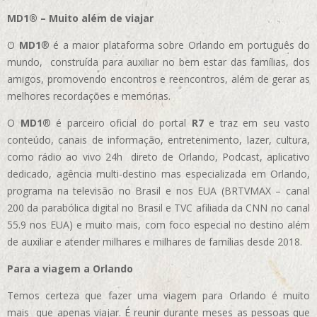
MD1® – Muito além de viajar
O
MD1
® é a maior plataforma sobre Orlando em português do
mundo, construída para auxiliar no bem estar das famílias, dos
amigos, promovendo encontros e reencontros, além de gerar as
melhores recordações e memórias.
O
MD1
® é parceiro oficial do portal
R7
e traz em seu vasto
conteúdo, canais de informação, entretenimento, lazer, cultura,
como rádio ao vivo 24h direto de Orlando, Podcast, aplicativo
dedicado, agência multi-destino mas especializada em Orlando,
programa na televisão no Brasil e nos EUA (BRTVMAX – canal
200 da parabólica digital no Brasil e TVC afiliada da CNN no canal
55.9 nos EUA)
e muito mais, com foco especial no destino além
de auxiliar e atender milhares e milhares de famílias desde 2018.
Para a viagem a Orlando
Temos certeza que fazer uma viagem para Orlando é muito
mais que apenas viajar. É reunir durante meses as pessoas que