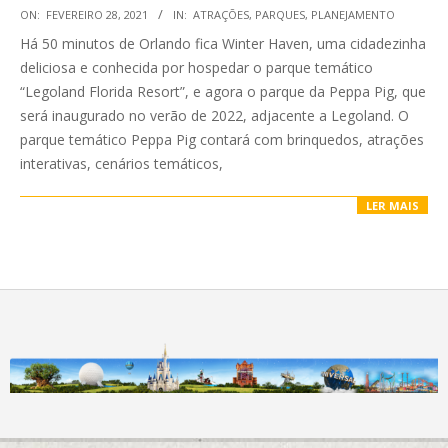
2021-
ON:
FEVEREIRO 28, 2021
IN:
ATRAÇÕES
,
PARQUES
,
PLANEJAMENTO
02-
Há 50 minutos de Orlando fica Winter Haven, uma cidadezinha
28
deliciosa e conhecida por hospedar o parque temático
“Legoland Florida Resort”, e agora o parque da Peppa Pig, que
será inaugurado no verão de 2022, adjacente a Legoland. O
parque temático Peppa Pig contará com brinquedos, atrações
interativas, cenários temáticos,
LER MAIS