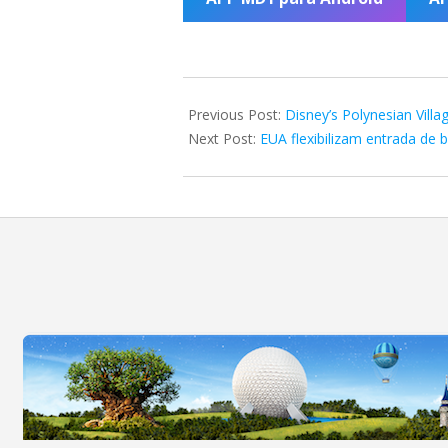
2020-
09-
Previous Post:
Disney’s Polynesian Vill
08
Next Post:
EUA flexibilizam entrada de 