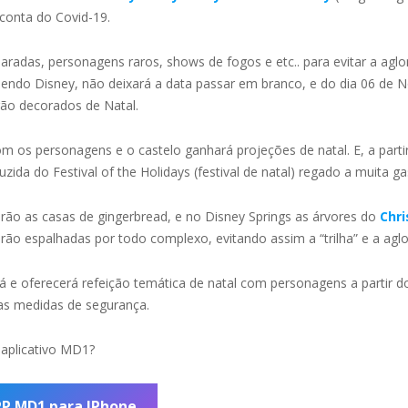
conta do Covid-19.
aradas, personagens raros, shows de fogos e etc.. para evitar a a
endo Disney, não deixará a data passar em branco, e do dia 06 de
ão decorados de Natal.
 os personagens e o castelo ganhará projeções de natal. E, a part
a do Festival of the Holidays (festival de natal) regado a muita gas
rão as casas de gingerbread, e no Disney Springs as árvores do
Chri
tarão espalhadas por todo complexo, evitando assim a “trilha” e a a
rá e oferecerá refeição temática de natal com personagens a partir 
 as medidas de segurança.
 aplicativo MD1?
P MD1 para IPhone