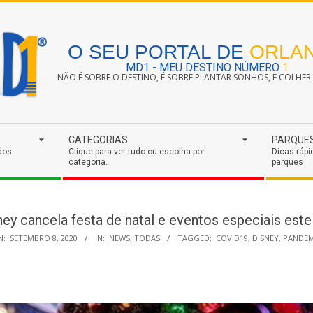
O SEU PORTAL DE
ORLA
MD1 - MEU DESTINO NÚMERO
1
NÃO É SOBRE O DESTINO, É SOBRE PLANTAR SONHOS, E COLHER S
CATEGORIAS
PARQUE
dos
Clique para ver tudo ou escolha por
Dicas rápi
categoria.
parques
ney cancela festa de natal e eventos especiais este
N:
SETEMBRO 8, 2020
IN:
NEWS
,
TODAS
TAGGED:
COVID19
,
DISNEY
,
PANDEM