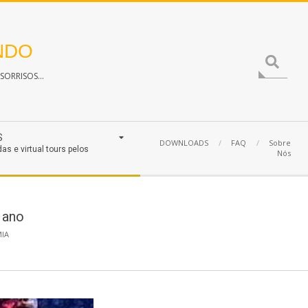
NDO
Search
ORRISOS...
S
DOWNLOADS
FAQ
Sobre
das e virtual tours pelos
Nós
 ano
IA