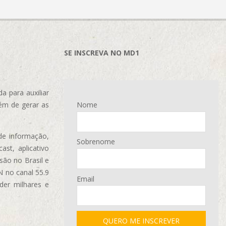
SE INSCREVA NO MD1
 para auxiliar
ém de gerar as
Nome
de informação,
Sobrenome
ast, aplicativo
são no Brasil e
N no canal 55.9
Email
der milhares e