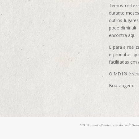
Temos certeza
durante meses
outros lugare
pode diminuir
encontra aqui.
E para a real
e produtos q
facilitadas em
O MD1® é seu m
Boa viagem…
MD1® is not affiliated with the Walt Dis