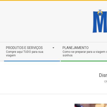
Skip
to
content
Secondary
PRODUTOS E SERVIÇOS
PLANEJAMENTO
Navigation
Compre aqui TUDO para sua
Como se preparar para a viagem 
viagem
sonhos
Menu
Dis
O