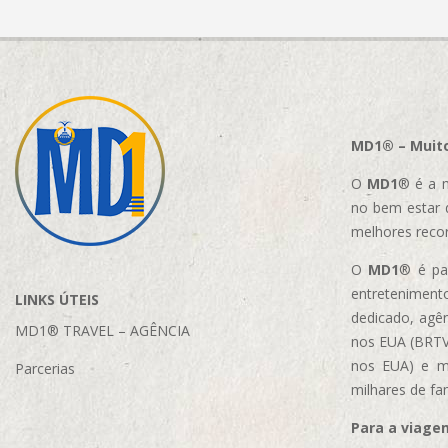
MD1® – Muito
O
MD1
® é a m
no bem estar 
melhores reco
O
MD1
® é par
entretenimento
LINKS ÚTEIS
dedicado, agên
MD1® TRAVEL – AGÊNCIA
nos EUA (BRTVM
nos EUA)
e m
Parcerias
milhares de fa
Para a viage