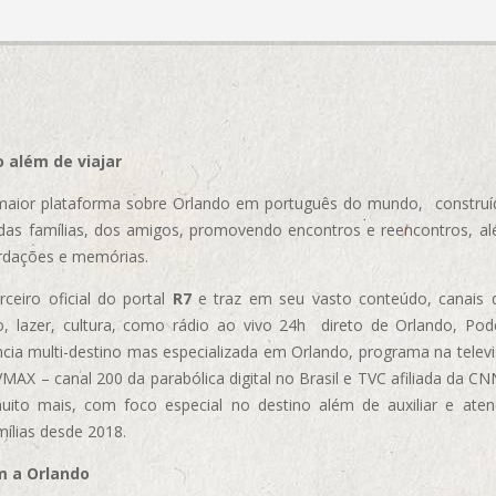
 além de viajar
aior plataforma sobre Orlando em português do mundo, construída
das famílias, dos amigos, promovendo encontros e reencontros, al
rdações e memórias.
ceiro oficial do portal
R7
e traz em seu vasto conteúdo, canais 
, lazer, cultura, como rádio ao vivo 24h direto de Orlando, Podc
cia multi-destino mas especializada em Orlando, programa na televi
AX – canal 200 da parabólica digital no Brasil e TVC afiliada da CN
uito mais, com foco especial no destino além de auxiliar e aten
mílias desde 2018.
m a Orlando