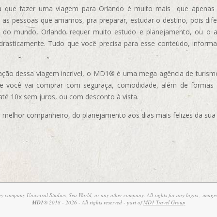
 que fazer uma viagem para Orlando é muito mais que apenas vi
 as pessoas que amamos, pra preparar, estudar o destino, pois dif
s do mundo, Orlando requer muito estudo e planejamento, ou o 
 drasticamente. Tudo que você precisa para esse conteúdo, informa
ização dessa viagem incrível, o MD1® é uma mega agência de turism
ue você vai comprar com seguraça, comodidade, além de formas
 até 10x sem juros, ou com desconto à vista.
elhor companheiro, do planejamento aos dias mais felizes da sua 
ney company Universal Studios, Sea World, or any other company. All rights for any logos , images
MD1
® 2018 - 2026 - All rights reserved - part of
MD1 Travel Group