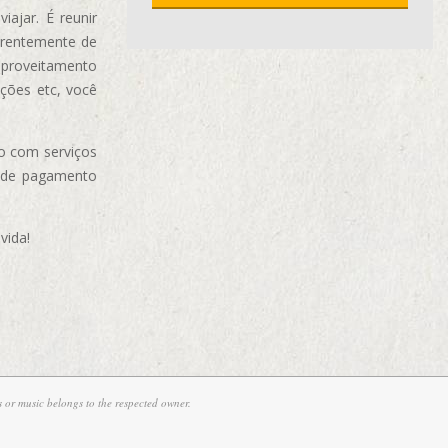
ajar. É reunir
erentemente de
aproveitamento
ções etc, você
o com serviços
 de pagamento
vida!
 or music belongs to the respected owner.