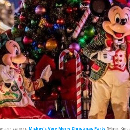
speciais como o
Mickey’s Very Merry Christmas Party
(Magic Kingd