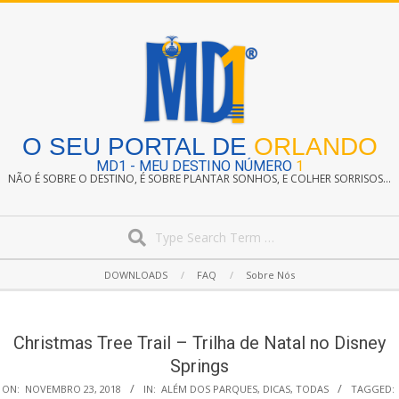
Skip
to
content
O SEU PORTAL DE
ORLANDO
MD1 - MEU DESTINO NÚMERO
1
NÃO É SOBRE O DESTINO, É SOBRE PLANTAR SONHOS, E COLHER SORRISOS...
Search
Secondary
DOWNLOADS
FAQ
Sobre Nós
Navigation
Menu
Christmas Tree Trail – Trilha de Natal no Disney
Springs
ON:
NOVEMBRO 23, 2018
IN:
ALÉM DOS PARQUES
,
DICAS
,
TODAS
TAGGED: