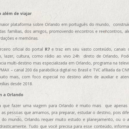
 além de viajar
aior plataforma sobre Orlando em português do mundo, construída
das famílias, dos amigos, promovendo encontros e reencontros, al
rdações e memórias.
ceiro oficial do portal
R7
e traz em seu vasto conteúdo, canais 
, lazer, cultura, como rádio ao vivo 24h direto de Orlando, Podc
cia multi-destino mas especializada em Orlando, programa na televi
AX – canal 200 da parabólica digital no Brasil e TVC afiliada da CN
uito mais, com foco especial no destino além de auxiliar e aten
mílias desde 2018.
m a Orlando
 que fazer uma viagem para Orlando é muito mais que apenas vi
 as pessoas que amamos, pra preparar, estudar o destino, pois dif
s do mundo, Orlando requer muito estudo e planejamento, ou o 
 drasticamente. Tudo que você precisa para esse conteúdo, informa