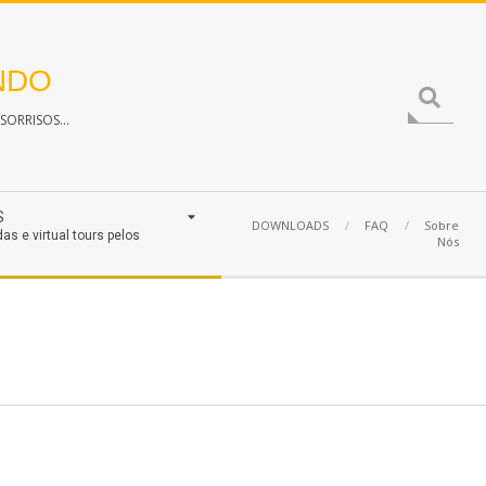
NDO
Search
ORRISOS...
S
DOWNLOADS
FAQ
Sobre
das e virtual tours pelos
Nós