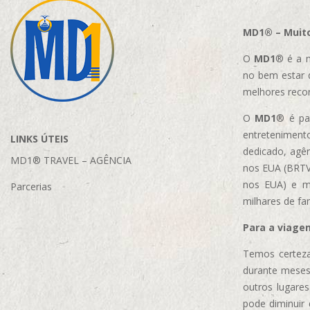
MD1® – Muito
O
MD1
® é a m
no bem estar 
melhores reco
O
MD1
® é par
entretenimento
LINKS ÚTEIS
dedicado, agên
MD1® TRAVEL – AGÊNCIA
nos EUA (BRTVM
nos EUA)
e m
Parcerias
milhares de fa
Para a viage
Temos certeza
durante meses
outros lugare
pode diminuir