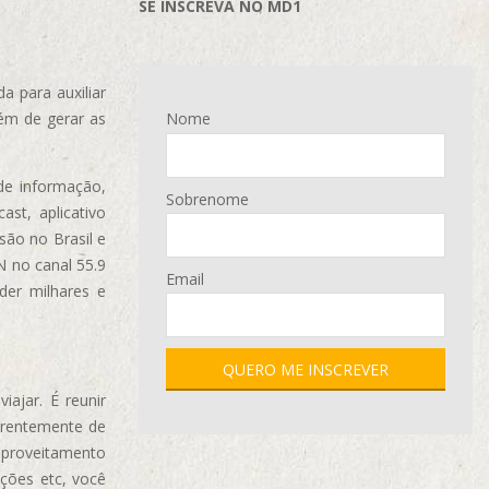
SE INSCREVA NO MD1
 para auxiliar
ém de gerar as
Nome
de informação,
Sobrenome
ast, aplicativo
são no Brasil e
N no canal 55.9
Email
der milhares e
ajar. É reunir
erentemente de
aproveitamento
ções etc, você