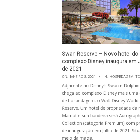
Swan Reserve – Novo hotel do
complexo Disney inaugura em 
de 2021
2021-
ON:
JANEIRO 8, 2021
IN:
HOSPEDAGEM
,
TO
01-
Adjacente ao Disney’s Swan e Dolphin
08
chega ao complexo Disney mais uma
de hospedagem, o Walt Disney World
Reserve. Um hotel de propriedade da 
Marriot e sua bandeira será Autograp
Collection (categoria Premium) com p
de inauguração em Julho de 2021. Sit
meio da magia,