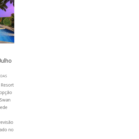
Julho
DAS
 Resort
 opção
 Swan
rede
h
revisão
uado no