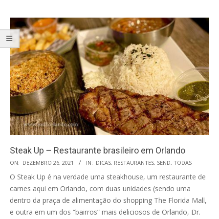
Steak Up – Restaurante brasileiro em Orlando
2021-
ON:
DEZEMBRO 26, 2021
IN:
DICAS
,
RESTAURANTES
,
SEND
,
TODAS
12-
O Steak Up é na verdade uma steakhouse, um restaurante de
26
carnes aqui em Orlando, com duas unidades (sendo uma
dentro da praça de alimentação do shopping The Florida Mall,
e outra em um dos “bairros” mais deliciosos de Orlando, Dr.