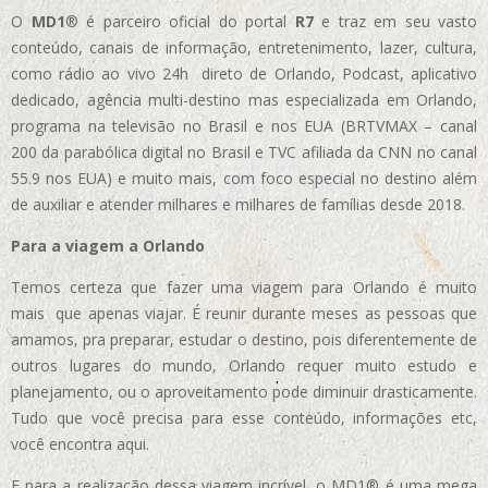
O
MD1
® é parceiro oficial do portal
R7
e traz em seu vasto
conteúdo, canais de informação, entretenimento, lazer, cultura,
como rádio ao vivo 24h direto de Orlando, Podcast, aplicativo
dedicado, agência multi-destino mas especializada em Orlando,
programa na televisão no Brasil e nos EUA (BRTVMAX – canal
200 da parabólica digital no Brasil e TVC afiliada da CNN no canal
55.9 nos EUA)
e muito mais, com foco especial no destino além
de auxiliar e atender milhares e milhares de famílias desde 2018.
Para a viagem a Orlando
Temos certeza que fazer uma viagem para Orlando é muito
mais que apenas viajar. É reunir durante meses as pessoas que
amamos, pra preparar, estudar o destino, pois diferentemente de
outros lugares do mundo, Orlando requer muito estudo e
planejamento, ou o aproveitamento pode diminuir drasticamente.
Tudo que você precisa para esse conteúdo, informações etc,
você encontra aqui.
E para a realização dessa viagem incrível, o MD1® é uma mega