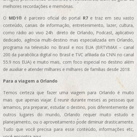
melhores recordações e memórias.
O
MD1
® é parceiro oficial do portal
R7
e traz em seu vasto
conteúdo, canais de informação, entretenimento, lazer, cultura,
como rádio ao vivo 24h direto de Orlando, Podcast, aplicativo
dedicado, agência multi-destino mas especializada em Orlando,
programa na televisão no Brasil e nos EUA (BRTVMAX – canal
200 da parabólica digital no Brasil e TVC afiliada da CNN no canal
55.9 nos EUA)
e muito mais, com foco especial no destino além
de auxiliar e atender milhares e milhares de famílias desde 2018.
Para a viagem a Orlando
Temos certeza que fazer uma viagem para Orlando é muito
mais que apenas viajar. É reunir durante meses as pessoas que
amamos, pra preparar, estudar o destino, pois diferentemente de
outros lugares do mundo, Orlando requer muito estudo e
planejamento, ou o aproveitamento pode diminuir drasticamente.
Tudo que você precisa para esse conteúdo, informações etc,
você encontra aqui.