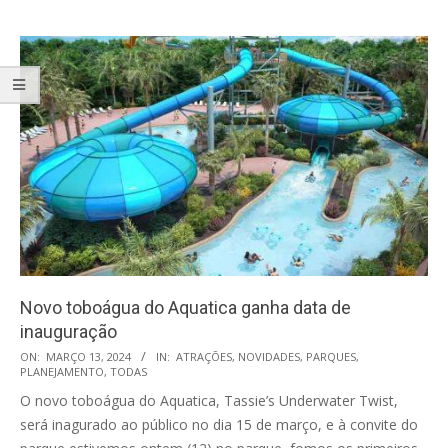
Novo toboágua do Aquatica ganha data de
inauguração
2024-
ON:
MARÇO 13, 2024
IN:
ATRAÇÕES
,
NOVIDADES
,
PARQUES
,
PLANEJAMENTO
,
TODAS
03-
O novo toboágua do Aquatica, Tassie’s Underwater Twist,
13
será inagurado ao público no dia 15 de março, e à convite do