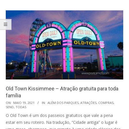
Old Town Kissimmee – Atração gratuita para toda
família
2021-
ON:
MAIO 19, 2021
IN:
ALÉM DOS PARQUES
,
ATRAÇÕES
,
COMPRAS
,
SEND
,
TODAS
05-
O Old Town é um dos passeios gratuitos que vale a pena
19
estar em seu roteiro. Na tradução, “Cidade antiga” o lugar é