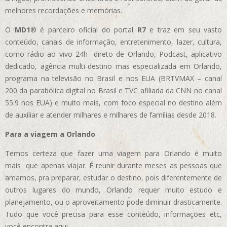
melhores recordações e memórias.
O
MD1
® é parceiro oficial do portal
R7
e traz em seu vasto
conteúdo, canais de informação, entretenimento, lazer, cultura,
como rádio ao vivo 24h direto de Orlando, Podcast, aplicativo
dedicado, agência multi-destino mas especializada em Orlando,
programa na televisão no Brasil e nos EUA (BRTVMAX – canal
200 da parabólica digital no Brasil e TVC afiliada da CNN no canal
55.9 nos EUA)
e muito mais, com foco especial no destino além
de auxiliar e atender milhares e milhares de famílias desde 2018.
Para a viagem a Orlando
Temos certeza que fazer uma viagem para Orlando é muito
mais que apenas viajar. É reunir durante meses as pessoas que
amamos, pra preparar, estudar o destino, pois diferentemente de
outros lugares do mundo, Orlando requer muito estudo e
planejamento, ou o aproveitamento pode diminuir drasticamente.
Tudo que você precisa para esse conteúdo, informações etc,
você encontra aqui.