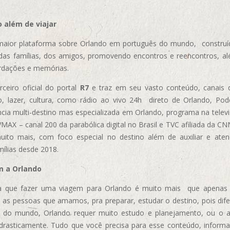
 além de viajar
aior plataforma sobre Orlando em português do mundo, construída
das famílias, dos amigos, promovendo encontros e reencontros, al
rdações e memórias.
ceiro oficial do portal
R7
e traz em seu vasto conteúdo, canais 
, lazer, cultura, como rádio ao vivo 24h direto de Orlando, Podc
cia multi-destino mas especializada em Orlando, programa na televi
AX – canal 200 da parabólica digital no Brasil e TVC afiliada da CN
uito mais, com foco especial no destino além de auxiliar e aten
mílias desde 2018.
m a Orlando
 que fazer uma viagem para Orlando é muito mais que apenas vi
 as pessoas que amamos, pra preparar, estudar o destino, pois dif
s do mundo, Orlando requer muito estudo e planejamento, ou o 
 drasticamente. Tudo que você precisa para esse conteúdo, informa