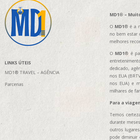
MD1® – Muito
O
MD1
® é a m
no bem estar 
melhores reco
O
MD1
® é par
entretenimento
LINKS ÚTEIS
dedicado, agên
MD1® TRAVEL – AGÊNCIA
nos EUA (BRTVM
nos EUA)
e m
Parcerias
milhares de fa
Para a viage
Temos certeza
durante meses
outros lugare
pode diminuir