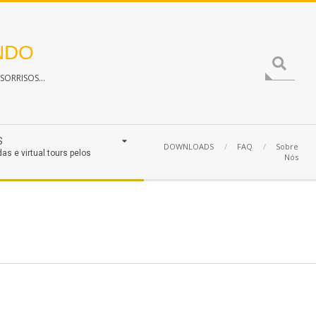
NDO
Search
ORRISOS...
S
DOWNLOADS
FAQ
Sobre
das e virtual tours pelos
Nós