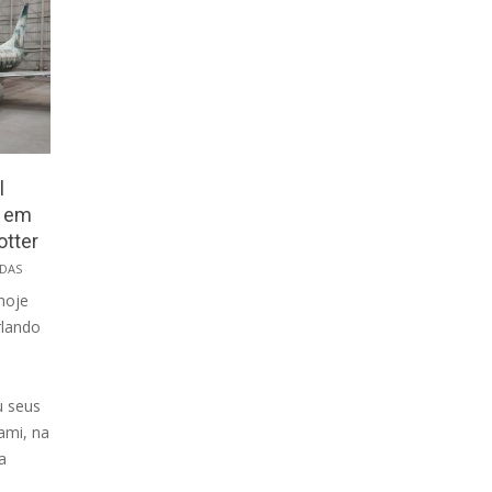
l
a em
otter
DAS
hoje
rlando
u seus
ami, na
a