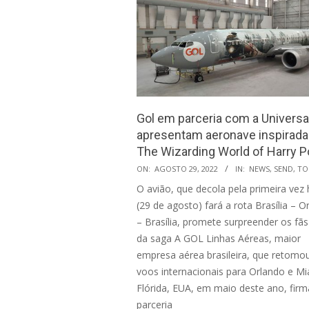
Gol em parceria com a Universa
apresentam aeronave inspirad
The Wizarding World of Harry P
2022-
ON:
AGOSTO 29, 2022
IN:
NEWS
,
SEND
,
TO
08-
O avião, que decola pela primeira vez 
29
(29 de agosto) fará a rota Brasília – O
– Brasília, promete surpreender os fãs
da saga A GOL Linhas Aéreas, maior
empresa aérea brasileira, que retomo
voos internacionais para Orlando e Mi
Flórida, EUA, em maio deste ano, firm
parceria