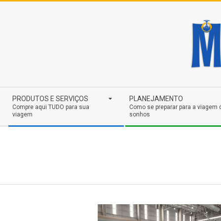
Skip
to
content
Secondary
PRODUTOS E SERVIÇOS
PLANEJAMENTO
Navigation
Compre aqui TUDO para sua
Como se preparar para a viagem 
viagem
sonhos
Menu