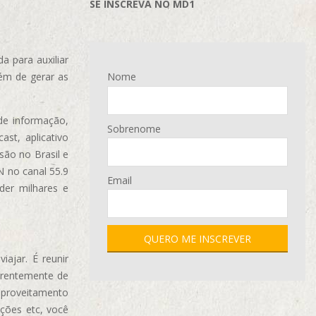
SE INSCREVA NO MD1
 para auxiliar
ém de gerar as
Nome
de informação,
Sobrenome
ast, aplicativo
são no Brasil e
N no canal 55.9
Email
der milhares e
ajar. É reunir
erentemente de
aproveitamento
ções etc, você