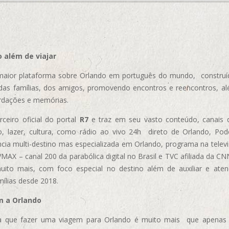
 além de viajar
aior plataforma sobre Orlando em português do mundo, construída
das famílias, dos amigos, promovendo encontros e reencontros, al
rdações e memórias.
ceiro oficial do portal
R7
e traz em seu vasto conteúdo, canais 
, lazer, cultura, como rádio ao vivo 24h direto de Orlando, Podc
cia multi-destino mas especializada em Orlando, programa na televi
AX – canal 200 da parabólica digital no Brasil e TVC afiliada da CN
uito mais, com foco especial no destino além de auxiliar e aten
mílias desde 2018.
m a Orlando
 que fazer uma viagem para Orlando é muito mais que apenas vi