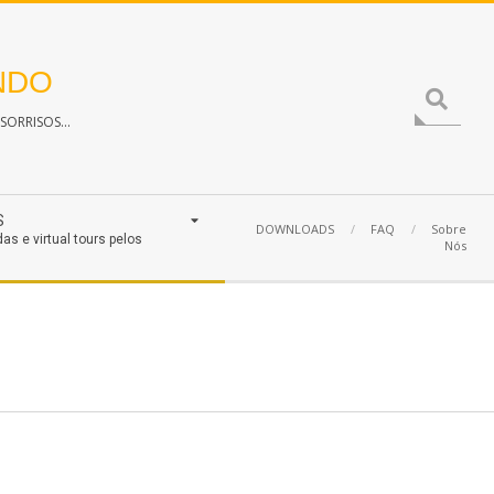
NDO
Search
ORRISOS...
S
DOWNLOADS
FAQ
Sobre
das e virtual tours pelos
Nós