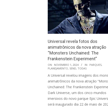
Universal revela fotos dos
animatrônicos da nova atração
“Monsters Unchained: The
Frankenstein Experiment”
2024-
ON:
NOVEMBRO 1, 2024
IN:
PARQUES
,
PLANEJAMENTO
,
SEND
,
TODAS
11-
A Universal revelou imagens dos mon
01
animatrônicos da nova atração “Mons
Unchained: The Frankenstein Experime
Dark Universe, um dos cinco mundos
imersivos do novo parque Epic Univer
será inaugurado dia 22 de maio de 202