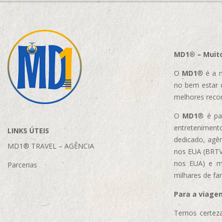
MD1® – Muito
O
MD1
® é a m
no bem estar 
melhores reco
O
MD1
® é par
entretenimento
LINKS ÚTEIS
dedicado, agên
MD1® TRAVEL – AGÊNCIA
nos EUA (BRTVM
nos EUA)
e m
Parcerias
milhares de fa
Para a viage
Temos certeza