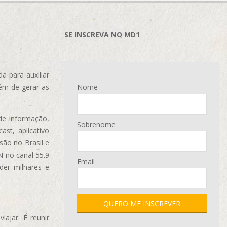
SE INSCREVA NO MD1
 para auxiliar
ém de gerar as
Nome
de informação,
Sobrenome
ast, aplicativo
são no Brasil e
N no canal 55.9
Email
der milhares e
ajar. É reunir