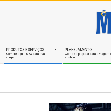
Skip
to
content
Secondary
PRODUTOS E SERVIÇOS
PLANEJAMENTO
Navigation
Compre aqui TUDO para sua
Como se preparar para a viagem 
viagem
sonhos
Menu