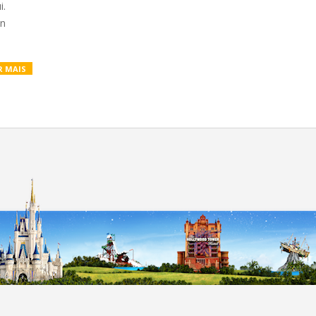
i.
in
R MAIS