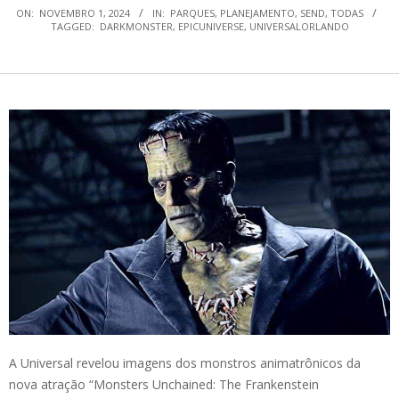
ON:
NOVEMBRO 1, 2024
IN:
PARQUES
,
PLANEJAMENTO
,
SEND
,
TODAS
TAGGED:
DARKMONSTER
,
EPICUNIVERSE
,
UNIVERSALORLANDO
A Universal revelou imagens dos monstros animatrônicos da
nova atração “Monsters Unchained: The Frankenstein