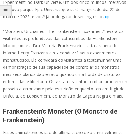
Experiment” no Dark Universe, um dos cinco mundos imersivos
do novo parque Epic Universe que será inaugurado dia 22 de
maio de 2025, e voc
ê
já pode garantir seu ingresso
aqui.
“Monsters Unchained: The Frankenstein Experiment” levará os
visitantes às profundezas das catacumbas de Frankenstein
Manor, onde a Dra. Victoria Frankenstein – a tataraneta do
infame Henry Frankenstein – conduzirá seus experimentos
monstruosos. Ela convidará os visitantes a testemunhar uma
demonstração de sua capacidade de controlar os monstros –
mas seus planos dão errado quando uma horda de criaturas
enfurecidas é libertada. Os visitantes, então, embarcarão em um
passeio aterrorizante pela escuridão enquanto tentam fugir do
Drácula, do Lobisomem, do Monstro da Lagoa Negra e mais.
Frankenstein’s Monster (O Monstro de
Frankenstein)
Esses animatrônicos são de última tecnologia e incrivelmente