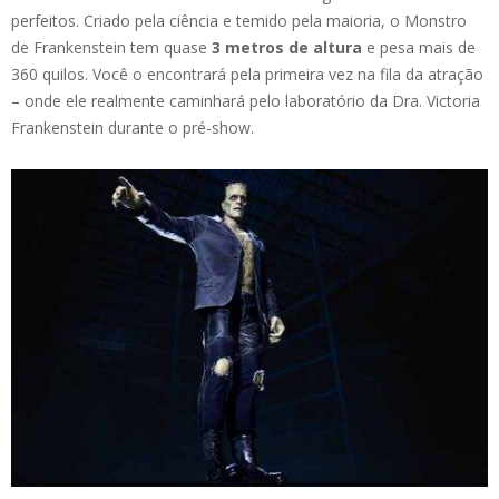
perfeitos. Criado pela ciência e temido pela maioria, o Monstro
de Frankenstein tem quase
3 metros de altura
e pesa mais de
360 quilos. Você o encontrará pela primeira vez na fila da atração
– onde ele realmente caminhará pelo laboratório da Dra. Victoria
Frankenstein durante o pré-show.