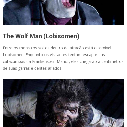
The Wolf Man (Lobisomen)
Entre os monstros soltos dentro da atração está o temível
Lobisomen. Enquanto os visitantes tentam escapar das
catacumbas da Frankenstein Manor, eles chegarão a centímetros
de suas garras e dentes afiados.