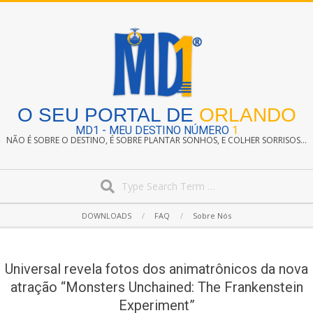
Skip
to
content
O SEU PORTAL DE
ORLANDO
MD1 - MEU DESTINO NÚMERO
1
NÃO É SOBRE O DESTINO, É SOBRE PLANTAR SONHOS, E COLHER SORRISOS...
Search
Secondary
DOWNLOADS
FAQ
Sobre Nós
Navigation
Menu
Universal revela fotos dos animatrônicos da nova
atração “Monsters Unchained: The Frankenstein
Experiment”