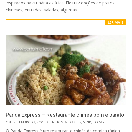
inspirados na culinária asiática. Ele traz opções de pratos
chineses, entradas, saladas, algumas
LER MAIS
Panda Express – Restaurante chinês bom e barato
2021-
ON:
SETEMBRO 27, 2021
IN:
RESTAURANTES
,
SEND
,
TODAS
09-
O Panda Express é um restaurante chinês de comida rápida