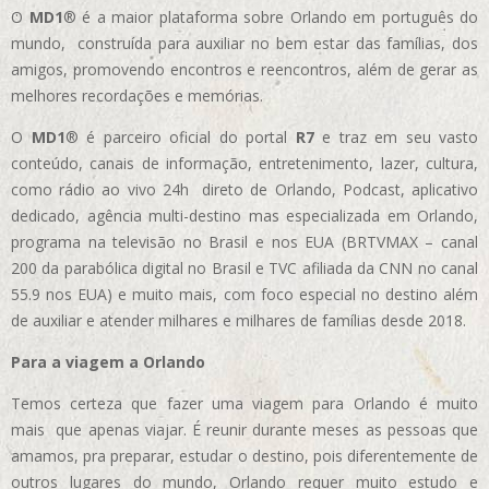
O
MD1
® é a maior plataforma sobre Orlando em português do
mundo, construída para auxiliar no bem estar das famílias, dos
amigos, promovendo encontros e reencontros, além de gerar as
melhores recordações e memórias.
O
MD1
® é parceiro oficial do portal
R7
e traz em seu vasto
conteúdo, canais de informação, entretenimento, lazer, cultura,
como rádio ao vivo 24h direto de Orlando, Podcast, aplicativo
dedicado, agência multi-destino mas especializada em Orlando,
programa na televisão no Brasil e nos EUA (BRTVMAX – canal
200 da parabólica digital no Brasil e TVC afiliada da CNN no canal
55.9 nos EUA)
e muito mais, com foco especial no destino além
de auxiliar e atender milhares e milhares de famílias desde 2018.
Para a viagem a Orlando
Temos certeza que fazer uma viagem para Orlando é muito
mais que apenas viajar. É reunir durante meses as pessoas que
amamos, pra preparar, estudar o destino, pois diferentemente de
outros lugares do mundo, Orlando requer muito estudo e