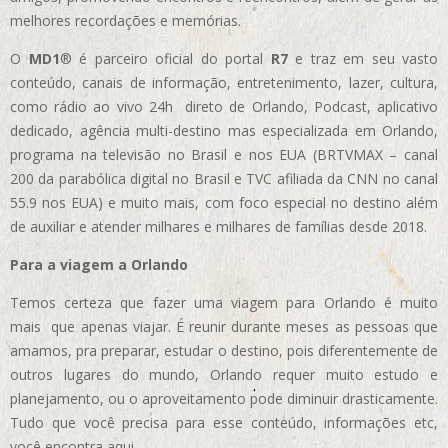
melhores recordações e memórias.
O
MD1
® é parceiro oficial do portal
R7
e traz em seu vasto
conteúdo, canais de informação, entretenimento, lazer, cultura,
como rádio ao vivo 24h direto de Orlando, Podcast, aplicativo
dedicado, agência multi-destino mas especializada em Orlando,
programa na televisão no Brasil e nos EUA (BRTVMAX – canal
200 da parabólica digital no Brasil e TVC afiliada da CNN no canal
55.9 nos EUA)
e muito mais, com foco especial no destino além
de auxiliar e atender milhares e milhares de famílias desde 2018.
Para a viagem a Orlando
Temos certeza que fazer uma viagem para Orlando é muito
mais que apenas viajar. É reunir durante meses as pessoas que
amamos, pra preparar, estudar o destino, pois diferentemente de
outros lugares do mundo, Orlando requer muito estudo e
planejamento, ou o aproveitamento pode diminuir drasticamente.
Tudo que você precisa para esse conteúdo, informações etc,
você encontra aqui.