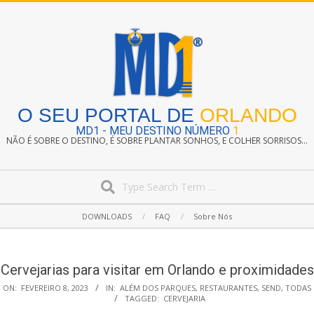
Skip
to
content
O SEU PORTAL DE
ORLANDO
MD1 - MEU DESTINO NÚMERO
1
NÃO É SOBRE O DESTINO, É SOBRE PLANTAR SONHOS, E COLHER SORRISOS...
Search
Secondary
DOWNLOADS
FAQ
Sobre Nós
Navigation
Menu
Cervejarias para visitar em Orlando e proximidades
ON:
FEVEREIRO 8, 2023
IN:
ALÉM DOS PARQUES
,
RESTAURANTES
,
SEND
,
TODAS
TAGGED:
CERVEJARIA