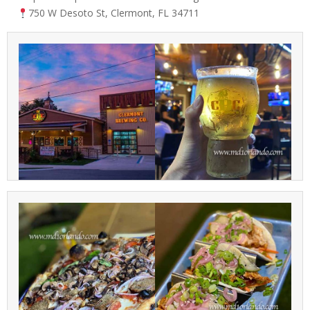
750 W Desoto St, Clermont, FL 34711