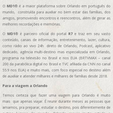
O
MD1
® é a maior plataforma sobre Orlando em português do
mundo, construída para auxiliar no bem estar das famílias, dos
amigos, promovendo encontros e reencontros, além de gerar as
melhores recordações e memórias.
O
MD1
® é parceiro oficial do portal
R7
e traz em seu vasto
conteúdo, canais de informação, entretenimento, lazer, cultura,
como rádio ao vivo 24h direto de Orlando, Podcast, aplicativo
dedicado, agência multi-destino mas especializada em Orlando,
programa na televisão no Brasil e nos EUA (BRTVMAX – canal
200 da parabólica digital no Brasil e TVC afiliada da CNN no canal
55.9 nos EUA)
e muito mais, com foco especial no destino além
de auxiliar e atender milhares e milhares de famílias desde 2018.
Para a viagem a Orlando
Temos certeza que fazer uma viagem para Orlando é muito
mais que apenas viajar. É reunir durante meses as pessoas que
amamos, pra preparar, estudar o destino, pois diferentemente de