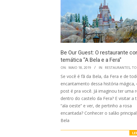
Be Our Guest: O restaurante c
temática “A Bela e a Fera”
2019-
ON:
MAIO 18, 2019
IN:
RESTAURANTES
,
TO
05-
Se você é fã da Bela, da Fera e de to
18
encantamento dessa história mágica,
post é pra você. Já imaginou ter uma r
dentro do castelo da Fera? E visitar a
“ala oeste” e ver, de pertinho a rosa
encantada? Conhecer o salão principal
Bela
LE