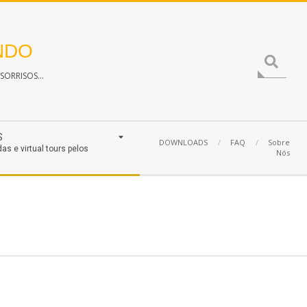
NDO
Search
ORRISOS...
S
DOWNLOADS
FAQ
Sobre
das e virtual tours pelos
Nós