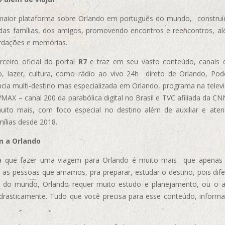
aior plataforma sobre Orlando em português do mundo, construída
das famílias, dos amigos, promovendo encontros e reencontros, al
rdações e memórias.
ceiro oficial do portal
R7
e traz em seu vasto conteúdo, canais 
, lazer, cultura, como rádio ao vivo 24h direto de Orlando, Podc
cia multi-destino mas especializada em Orlando, programa na televi
AX – canal 200 da parabólica digital no Brasil e TVC afiliada da CN
uito mais, com foco especial no destino além de auxiliar e aten
mílias desde 2018.
m a Orlando
 que fazer uma viagem para Orlando é muito mais que apenas vi
 as pessoas que amamos, pra preparar, estudar o destino, pois dif
s do mundo, Orlando requer muito estudo e planejamento, ou o 
 drasticamente. Tudo que você precisa para esse conteúdo, informa