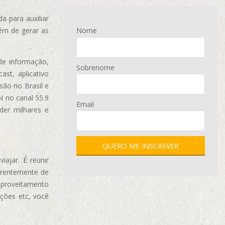
 para auxiliar
ém de gerar as
Nome
de informação,
Sobrenome
ast, aplicativo
são no Brasil e
N no canal 55.9
Email
der milhares e
ajar. É reunir
erentemente de
aproveitamento
ções etc, você