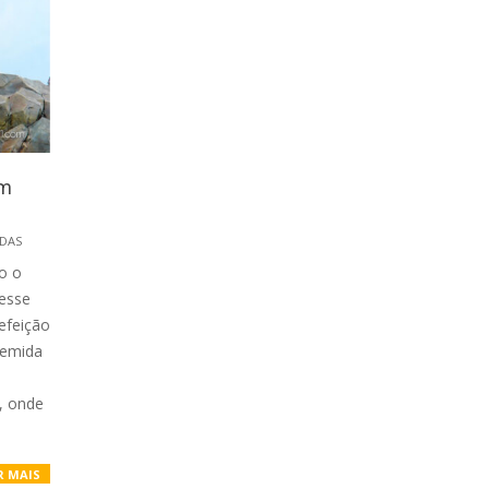
om
DAS
do o
 esse
efeição
 temida
, onde
R MAIS