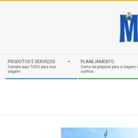
Skip
to
content
Secondary
PRODUTOS E SERVIÇOS
PLANEJAMENTO
Navigation
Compre aqui TUDO para sua
Como se preparar para a viagem 
viagem
sonhos
Menu