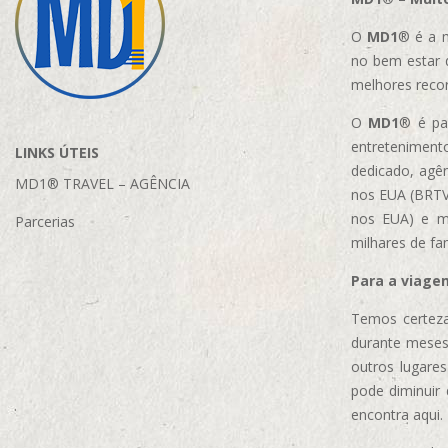
O
MD1
® é a m
no bem estar 
melhores reco
O
MD1
® é par
entretenimento
LINKS ÚTEIS
dedicado, agên
MD1® TRAVEL – AGÊNCIA
nos EUA (BRTVM
nos EUA)
e m
Parcerias
milhares de fa
Para a viage
Temos certeza
durante meses
outros lugare
pode diminuir
encontra aqui.