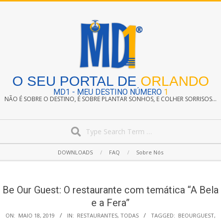
Skip
to
content
O SEU PORTAL DE
ORLANDO
MD1 - MEU DESTINO NÚMERO
1
NÃO É SOBRE O DESTINO, É SOBRE PLANTAR SONHOS, E COLHER SORRISOS...
Search
Secondary
DOWNLOADS
FAQ
Sobre Nós
Navigation
Menu
Be Our Guest: O restaurante com temática “A Bela
e a Fera”
ON:
MAIO 18, 2019
IN:
RESTAURANTES
,
TODAS
TAGGED:
BEOURGUEST
,