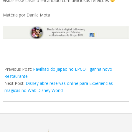
visitar esse castelo encantado com deliciosas refeições
Matéria por Danila Mota
2019-
05-
Previous Post:
Pavilhão do Japão no EPCOT ganha novo
18
Restaurante
Next Post:
Disney abre reservas online para Experiências
mágicas no Walt Disney World