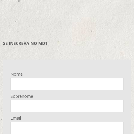
SE INSCREVA NO MD1
Nome
Sobrenome
Email