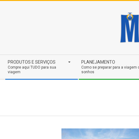
Skip
to
content
Secondary
PRODUTOS E SERVIÇOS
PLANEJAMENTO
Navigation
Compre aqui TUDO para sua
Como se preparar para a viagem 
viagem
sonhos
Menu