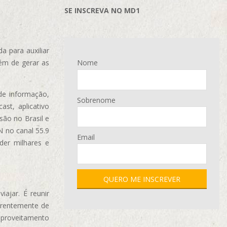
SE INSCREVA NO MD1
 para auxiliar
ém de gerar as
Nome
de informação,
Sobrenome
ast, aplicativo
são no Brasil e
N no canal 55.9
Email
der milhares e
ajar. É reunir
erentemente de
aproveitamento