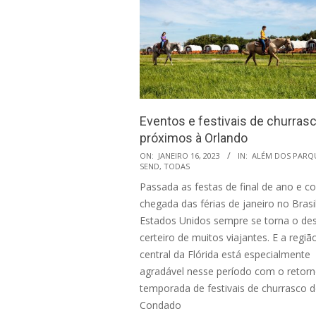
Eventos e festivais de churras
próximos à Orlando
2023-
ON:
JANEIRO 16, 2023
IN:
ALÉM DOS PARQ
SEND
,
TODAS
01-
Passada as festas de final de ano e c
16
chegada das férias de janeiro no Brasi
Estados Unidos sempre se torna o des
certeiro de muitos viajantes. E a regiã
central da Flórida está especialmente
agradável nesse período com o retor
temporada de festivais de churrasco 
Condado