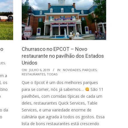
co
Churrasco no EPCOT – Novo
restaurante no pavilhão dos Estados
Unidos
UES
,
2019-
ON:
JULHO 6, 2019
IN:
NOVIDADES
,
PARQUES
,
RESTAURANTES
,
TODAS
om a
07-
l, os
Que o Epcot é um dos melhores parques
06
tino
para se comer, nós já sabemos…
São 11
o
pavilhões, com comidas típicas de cada um
deles, restaurantes Quick Services, Table
no da
Services, e uma variedade enorme de
do
culinária que agrada à todos os gostos. Essa
lista de bons restaurantes está crescendo