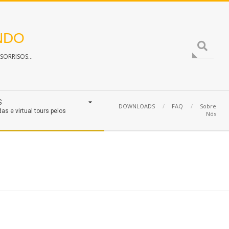
NDO
Search
ORRISOS...
S
DOWNLOADS
FAQ
Sobre
das e virtual tours pelos
Nós