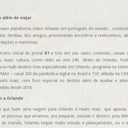
 além de viajar
aior plataforma sobre Orlando em português do mundo, construída
das famílias, dos amigos, promovendo encontros e reencontros, al
rdações e memórias.
ceiro oficial do portal
R7
e traz em seu vasto conteúdo, canais 
, lazer, cultura, como rádio ao vivo 24h direto de Orlando, Podc
cia multi-destino mas especializada em Orlando, programa na televi
AX – canal 200 da parabólica digital no Brasil e TVC afiliada da CN
uito mais, com foco especial no destino além de auxiliar e aten
mílias desde 2018.
m a Orlando
 que fazer uma viagem para Orlando é muito mais que apenas vi
 as pessoas que amamos, pra preparar, estudar o destino, pois dif
s do mundo, Orlando requer muito estudo e planejamento, ou o 