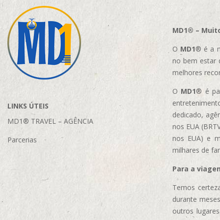
MD1® – Muito
O
MD1
® é a m
no bem estar 
melhores reco
O
MD1
® é par
entretenimento
LINKS ÚTEIS
dedicado, agên
MD1® TRAVEL – AGÊNCIA
nos EUA (BRTVM
nos EUA)
e m
Parcerias
milhares de fa
Para a viage
Temos certeza
durante meses
outros lugare