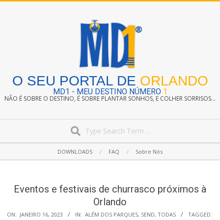
Skip
to
content
O SEU PORTAL DE
ORLANDO
MD1 - MEU DESTINO NÚMERO
1
NÃO É SOBRE O DESTINO, É SOBRE PLANTAR SONHOS, E COLHER SORRISOS...
Search
Secondary
DOWNLOADS
FAQ
Sobre Nós
Navigation
Menu
Eventos e festivais de churrasco próximos à
Orlando
ON:
JANEIRO 16, 2023
IN:
ALÉM DOS PARQUES
,
SEND
,
TODAS
TAGGED: