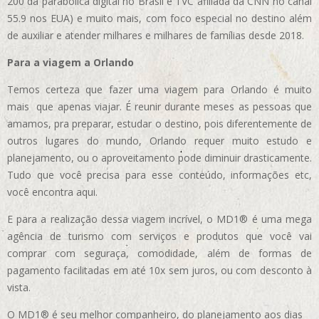
200 da parabólica digital no Brasil e TVC afiliada da CNN no canal
55.9 nos EUA)
e muito mais, com foco especial no destino além
de auxiliar e atender milhares e milhares de famílias desde 2018.
Para a viagem a Orlando
Temos certeza que fazer uma viagem para Orlando é muito
mais que apenas viajar. É reunir durante meses as pessoas que
amamos, pra preparar, estudar o destino, pois diferentemente de
outros lugares do mundo, Orlando requer muito estudo e
planejamento, ou o aproveitamento pode diminuir drasticamente.
Tudo que você precisa para esse conteúdo, informações etc,
você encontra aqui.
E para a realização dessa viagem incrível, o MD1® é uma mega
agência de turismo com serviços e produtos que você vai
comprar com seguraça, comodidade, além de formas de
pagamento facilitadas em até 10x sem juros, ou com desconto à
vista.
O MD1® é seu melhor companheiro, do planejamento aos dias