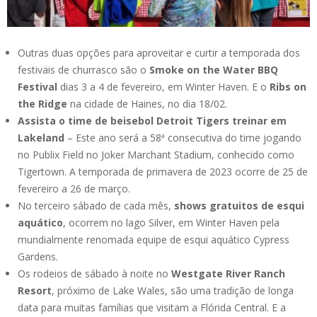
Outras duas opções para aproveitar e curtir a temporada dos
festivais de churrasco são o
Smoke on the Water BBQ
Festival
dias 3 a 4 de fevereiro, em Winter Haven. E o
Ribs on
the Ridge
na cidade de Haines, no dia 18/02.
Assista o time de beisebol Detroit Tigers treinar em
Lakeland
– Este ano será a 58ª consecutiva do time jogando
no Publix Field no Joker Marchant Stadium, conhecido como
Tigertown. A temporada de primavera de 2023 ocorre de 25 de
fevereiro a 26 de março.
No terceiro sábado de cada mês,
shows gratuitos de esqui
aquático
, ocorrem no lago Silver, em Winter Haven pela
mundialmente renomada equipe de esqui aquático Cypress
Gardens.
Os rodeios de sábado à noite no
Westgate River Ranch
Resort
, próximo de Lake Wales, são uma tradição de longa
data para muitas famílias que visitam a Flórida Central. E a