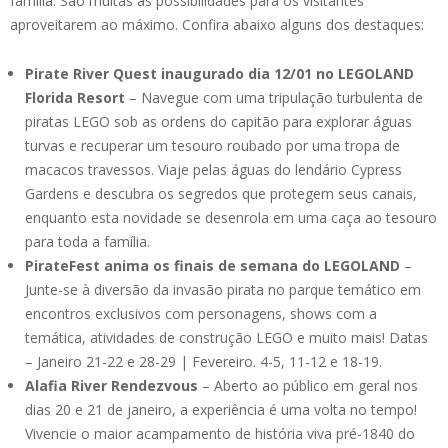
família. São muitas as possibilidades para os visitantes
aproveitarem ao máximo. Confira abaixo alguns dos destaques:
Pirate River Quest inaugurado dia 12/01 no LEGOLAND
Florida Resort
– Navegue com uma tripulação turbulenta de
piratas LEGO sob as ordens do capitão para explorar águas
turvas e recuperar um tesouro roubado por uma tropa de
macacos travessos. Viaje pelas águas do lendário Cypress
Gardens e descubra os segredos que protegem seus canais,
enquanto esta novidade se desenrola em uma caça ao tesouro
para toda a família.
PirateFest anima os finais de semana do LEGOLAND
–
Junte-se à diversão da invasão pirata no parque temático em
encontros exclusivos com personagens, shows com a
temática, atividades de construção LEGO e muito mais! Datas
– Janeiro 21-22 e 28-29 | Fevereiro. 4-5, 11-12 e 18-19.
Alafia River Rendezvous
– Aberto ao público em geral nos
dias 20 e 21 de janeiro, a experiência é uma volta no tempo!
Vivencie o maior acampamento de história viva pré-1840 do