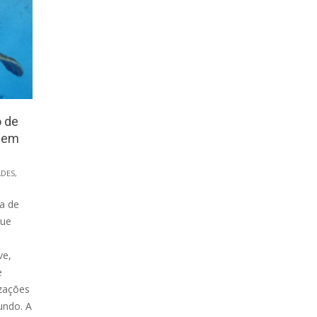
o de
s em
ADES
,
a de
que
ve,
e
izações
undo. A