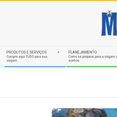
Skip
to
content
Secondary
PRODUTOS E SERVIÇOS
PLANEJAMENTO
Navigation
Compre aqui TUDO para sua
Como se preparar para a viagem 
viagem
sonhos
Menu