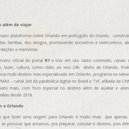
 além de viajar
aior plataforma sobre Orlando em português do mundo, construída
das famílias, dos amigos, promovendo encontros e reencontros, al
rdações e memórias.
ceiro oficial do portal
R7
e traz em seu vasto conteúdo, canais 
, lazer, cultura, como rádio ao vivo 24h direto de Orlando, Podc
cia multi-destino mas especializada em Orlando, programa na televi
AX – canal 200 da parabólica digital no Brasil e TVC afiliada da CN
uito mais, com foco especial no destino além de auxiliar e aten
mílias desde 2018.
m a Orlando
 que fazer uma viagem para Orlando é muito mais que apenas vi
 as pessoas que amamos, pra preparar, estudar o destino, pois dif