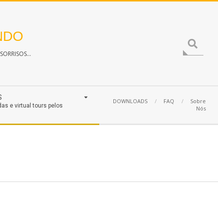
NDO
Search
ORRISOS...
S
DOWNLOADS
FAQ
Sobre
das e virtual tours pelos
Nós