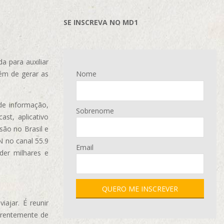
SE INSCREVA NO MD1
 para auxiliar
ém de gerar as
Nome
de informação,
Sobrenome
ast, aplicativo
são no Brasil e
N no canal 55.9
Email
der milhares e
ajar. É reunir
erentemente de