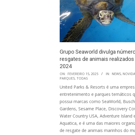
Grupo Seaworld divulga númer
resgates de animais realizado
2024
2025-
ON:
FEVEREIRO 15, 2025
IN:
NEWS
,
NOVID
PARQUES
,
TODAS
02-
United Parks & Resorts é uma empres
15
entretenimento e parques temáticos 
possui marcas como SeaWorld, Busch
Gardens, Sesame Place, Discovery Co
Water Country USA, Adventure Island 
Aquatica, e é uma das maiores organ
de resgate de animais marinhos do m