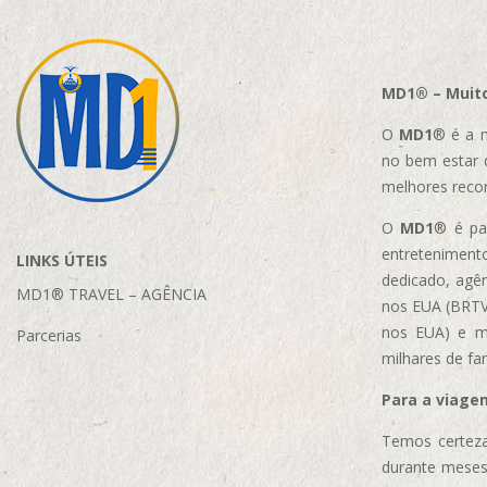
MD1® – Muito
O
MD1
® é a m
no bem estar 
melhores reco
O
MD1
® é par
entretenimento
LINKS ÚTEIS
dedicado, agên
MD1® TRAVEL – AGÊNCIA
nos EUA (BRTVM
nos EUA)
e m
Parcerias
milhares de fa
Para a viage
Temos certeza
durante meses