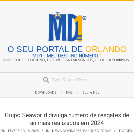
Skip
to
content
O SEU PORTAL DE
ORLANDO
MD1 - MEU DESTINO NÚMERO
1
NÃO É SOBRE O DESTINO, É SOBRE PLANTAR SONHOS, E COLHER SORRISOS...
Search
Secondary
DOWNLOADS
FAQ
Sobre Nós
Navigation
Menu
Grupo Seaworld divulga número de resgates de
animais realizados em 2024
ON:
FEVEREIRO 15, 2025
IN:
NEWS
,
NOVIDADES
,
PARQUES
,
TODAS
TAGGED: