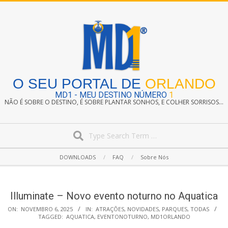
Skip
to
content
O SEU PORTAL DE
ORLANDO
MD1 - MEU DESTINO NÚMERO
1
NÃO É SOBRE O DESTINO, É SOBRE PLANTAR SONHOS, E COLHER SORRISOS...
Search
Secondary
DOWNLOADS
FAQ
Sobre Nós
Navigation
Menu
Illuminate – Novo evento noturno no Aquatica
ON:
NOVEMBRO 6, 2025
IN:
ATRAÇÕES
,
NOVIDADES
,
PARQUES
,
TODAS
TAGGED:
AQUATICA
,
EVENTONOTURNO
,
MD1ORLANDO