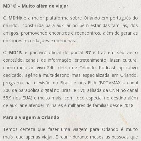
MD1® – Muito além de viajar
O
MD1
® é a maior plataforma sobre Orlando em português do
mundo, construída para auxiliar no bem estar das famílias, dos
amigos, promovendo encontros e reencontros, além de gerar as
melhores recordações e memórias.
O
MD1
® é parceiro oficial do portal
R7
e traz em seu vasto
conteúdo, canais de informação, entretenimento, lazer, cultura,
como rádio ao vivo 24h direto de Orlando, Podcast, aplicativo
dedicado, agência multi-destino mas especializada em Orlando,
programa na televisão no Brasil e nos EUA (BRTVMAX – canal
200 da parabólica digital no Brasil e TVC afiliada da CNN no canal
55.9 nos EUA)
e muito mais, com foco especial no destino além
de auxiliar e atender milhares e milhares de famílias desde 2018.
Para a viagem a Orlando
Temos certeza que fazer uma viagem para Orlando é muito
mais que apenas viajar. É reunir durante meses as pessoas que