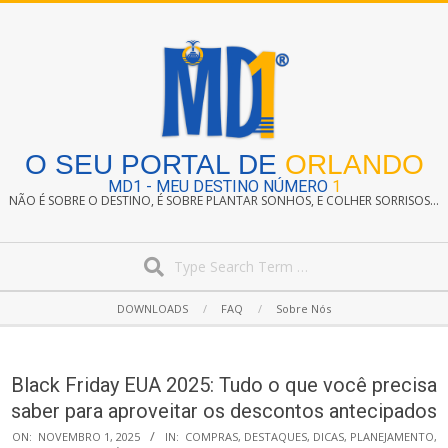
Skip
to
content
O SEU PORTAL DE
ORLANDO
MD1 - MEU DESTINO NÚMERO
1
NÃO É SOBRE O DESTINO, É SOBRE PLANTAR SONHOS, E COLHER SORRISOS...
Search
Secondary
DOWNLOADS
FAQ
Sobre Nós
Navigation
Menu
Black Friday EUA 2025: Tudo o que você precisa
saber para aproveitar os descontos antecipados
ON:
NOVEMBRO 1, 2025
IN:
COMPRAS
,
DESTAQUES
,
DICAS
,
PLANEJAMENTO
,