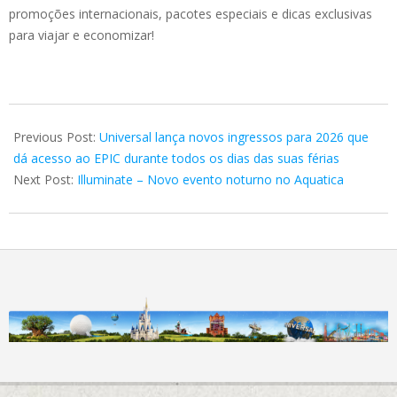
promoções internacionais, pacotes especiais e dicas exclusivas
para viajar e economizar!
2025-
11-
Previous Post:
Universal lança novos ingressos para 2026 que
01
dá acesso ao EPIC durante todos os dias das suas férias
Next Post:
Illuminate – Novo evento noturno no Aquatica