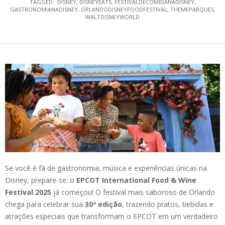
TAGGED:
DISNEY
,
DISNEYEATS
,
FESTIVALDECOMIDANADISNEY
,
GASTRONOMIANADISNEY
,
ORLANDODISNEYFOODFESTIVAL
,
THEMEPARQUES
,
WALTDISNEYWORLD
Se você é fã de gastronomia, música e experiências únicas na
Disney, prepare-se: o
EPCOT International Food & Wine
Festival 2025
já começou! O festival mais saboroso de Orlando
chega para celebrar sua
30ª edição
, trazendo pratos, bebidas e
atrações especiais que transformam o EPCOT em um verdadeiro