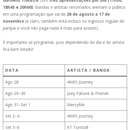
Gardens Theatre
com
três apresentações por dia (17h30,
18h45 e 20h00)
. Bandas e artistas renomados animam o público
em uma programação que vai de
28 de agosto a 17 de
novembro
(e claro, também está incluso no ingresso regular do
parque e você não paga nada à mais para assistir).
É importante se programar, pois dependendo do dia e do artista
fica bem lotado!
DATA
ARTISTA / BANDA
Ago 28
4NRS Journey
Ago 29–30
Joey Fatone & Friends
Ago 31–Set 1
MercyMe
Set 2–4
4NRS Journey
Set 5–6
KT Tunstall