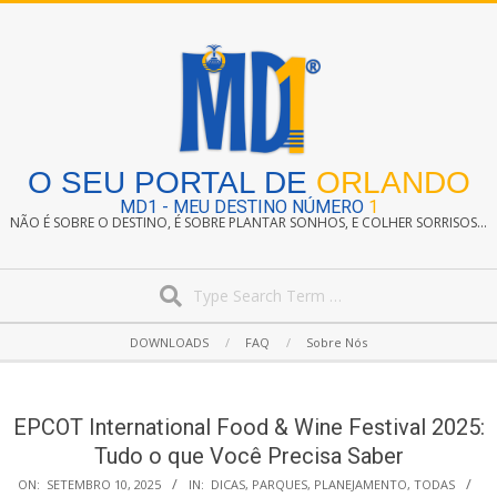
Skip
to
content
O SEU PORTAL DE
ORLANDO
MD1 - MEU DESTINO NÚMERO
1
NÃO É SOBRE O DESTINO, É SOBRE PLANTAR SONHOS, E COLHER SORRISOS...
Search
Secondary
DOWNLOADS
FAQ
Sobre Nós
Navigation
Menu
EPCOT International Food & Wine Festival 2025:
Tudo o que Você Precisa Saber
ON:
SETEMBRO 10, 2025
IN:
DICAS
,
PARQUES
,
PLANEJAMENTO
,
TODAS