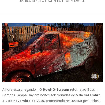
BUSCHGARDENS
,
HALLOWEEN
,
HALLOWEENSEAWORLD
A hora está chegando… O
Howl-O-Scream
retorna ao Busch
Gardens Tampa Bay em noites selecionadas de
5 de setembro
a 2 de novembro de 2025
, prometendo ressuscitar pesadelos e