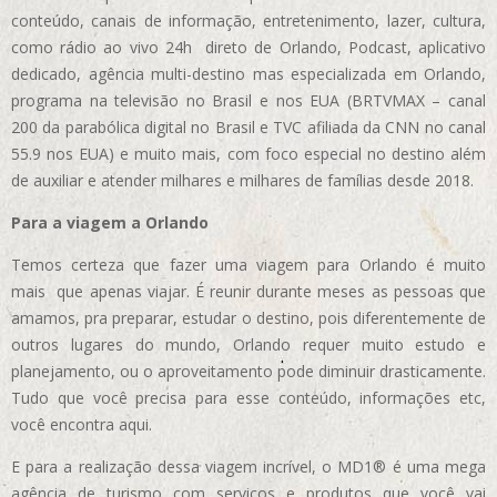
conteúdo, canais de informação, entretenimento, lazer, cultura,
como rádio ao vivo 24h direto de Orlando, Podcast, aplicativo
dedicado, agência multi-destino mas especializada em Orlando,
programa na televisão no Brasil e nos EUA (BRTVMAX – canal
200 da parabólica digital no Brasil e TVC afiliada da CNN no canal
55.9 nos EUA)
e muito mais, com foco especial no destino além
de auxiliar e atender milhares e milhares de famílias desde 2018.
Para a viagem a Orlando
Temos certeza que fazer uma viagem para Orlando é muito
mais que apenas viajar. É reunir durante meses as pessoas que
amamos, pra preparar, estudar o destino, pois diferentemente de
outros lugares do mundo, Orlando requer muito estudo e
planejamento, ou o aproveitamento pode diminuir drasticamente.
Tudo que você precisa para esse conteúdo, informações etc,
você encontra aqui.
E para a realização dessa viagem incrível, o MD1® é uma mega
agência de turismo com serviços e produtos que você vai