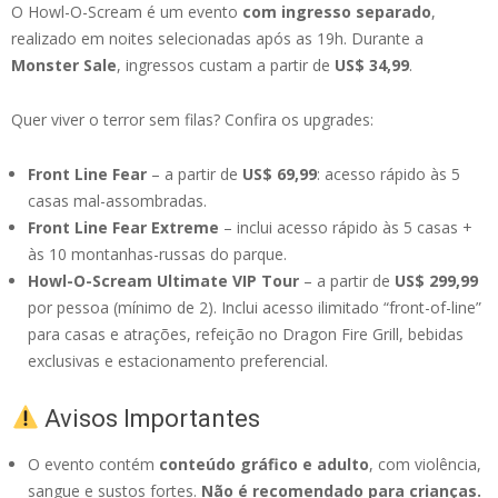
O Howl-O-Scream é um evento
com ingresso separado
,
realizado em noites selecionadas após as 19h. Durante a
Monster Sale
, ingressos custam a partir de
US$ 34,99
.
Quer viver o terror sem filas? Confira os upgrades:
Front Line Fear
– a partir de
US$ 69,99
: acesso rápido às 5
casas mal-assombradas.
Front Line Fear Extreme
– inclui acesso rápido às 5 casas +
às 10 montanhas-russas do parque.
Howl-O-Scream Ultimate VIP Tour
– a partir de
US$ 299,99
por pessoa (mínimo de 2). Inclui acesso ilimitado “front-of-line”
para casas e atrações, refeição no Dragon Fire Grill, bebidas
exclusivas e estacionamento preferencial.
Avisos Importantes
O evento contém
conteúdo gráfico e adulto
, com violência,
sangue e sustos fortes.
Não é recomendado para crianças.