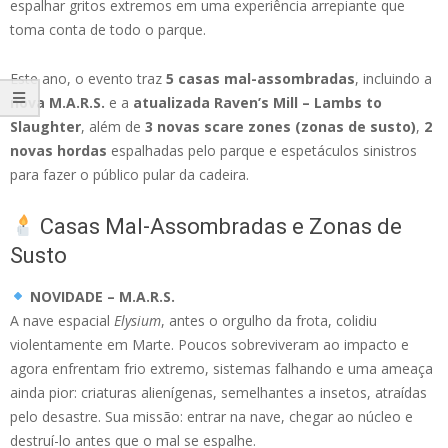
espalhar gritos extremos em uma experiência arrepiante que
toma conta de todo o parque.
Este ano, o evento traz
5 casas mal-assombradas
, incluindo a
nova M.A.R.S.
e a
atualizada Raven’s Mill – Lambs to
Slaughter
, além de
3 novas scare zones (zonas de susto)
,
2
novas hordas
espalhadas pelo parque e espetáculos sinistros
para fazer o público pular da cadeira.
Casas Mal-Assombradas e Zonas de
Susto
NOVIDADE – M.A.R.S.
A nave espacial
Elysium
, antes o orgulho da frota, colidiu
violentamente em Marte. Poucos sobreviveram ao impacto e
agora enfrentam frio extremo, sistemas falhando e uma ameaça
ainda pior: criaturas alienígenas, semelhantes a insetos, atraídas
pelo desastre. Sua missão: entrar na nave, chegar ao núcleo e
destruí-lo antes que o mal se espalhe.