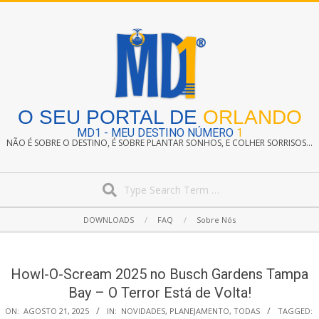
Skip
to
content
O SEU PORTAL DE
ORLANDO
MD1 - MEU DESTINO NÚMERO
1
NÃO É SOBRE O DESTINO, É SOBRE PLANTAR SONHOS, E COLHER SORRISOS...
Search
Secondary
DOWNLOADS
FAQ
Sobre Nós
Navigation
Menu
Howl-O-Scream 2025 no Busch Gardens Tampa
Bay – O Terror Está de Volta!
ON:
AGOSTO 21, 2025
IN:
NOVIDADES
,
PLANEJAMENTO
,
TODAS
TAGGED: