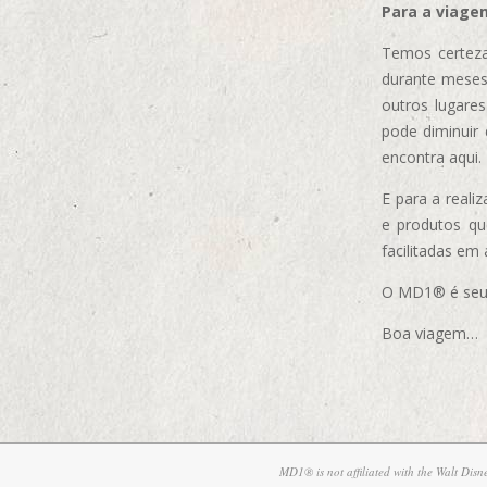
Para a viage
Temos certeza
durante meses
outros lugare
pode diminuir
encontra aqui.
E para a real
e produtos q
facilitadas em
O MD1® é seu m
Boa viagem…
MD1® is not affiliated with the Walt Dis