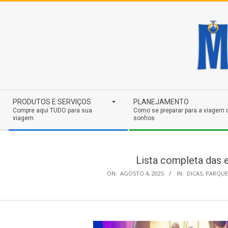
Skip
to
content
Secondary
PRODUTOS E SERVIÇOS
PLANEJAMENTO
Navigation
Compre aqui TUDO para sua
Como se preparar para a viagem 
viagem
sonhos
Menu
Lista completa das 
ON:
AGOSTO 4, 2025
IN:
DICAS
,
PARQUE