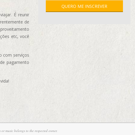
ajar. É reunir
erentemente de
aproveitamento
ções etc, você
o com serviços
 de pagamento
vida!
 or music belongs to the respected owner.