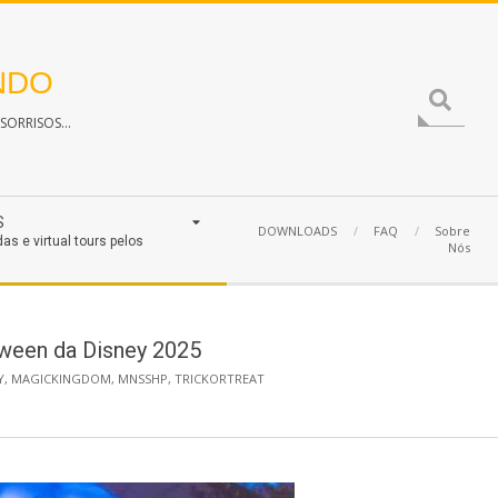
NDO
Search
ORRISOS...
S
DOWNLOADS
FAQ
Sobre
das e virtual tours pelos
Nós
oween da Disney 2025
Y
,
MAGICKINGDOM
,
MNSSHP
,
TRICKORTREAT