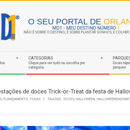
O SEU PORTAL DE
ORLA
MD1 - MEU DESTINO NÚMERO
1
NÃO É SOBRE O DESTINO, É SOBRE PLANTAR SONHOS, E COLHER S
CATEGORIAS
PARQUE
dos
Clique para ver tudo ou escolha por
Dicas rápi
categoria.
parques
estações de doces Trick-or-Treat da festa de Hall
S
,
PLANEJAMENTO
,
TODAS
TAGGED:
DOCES
,
HALLOWEEN
,
HALLOWEENDADISNE