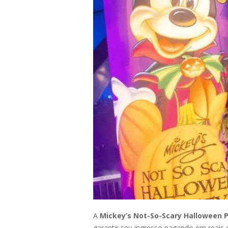
A
Mickey’s Not-So-Scary Halloween 
garantir seu ingresso pagando em reais