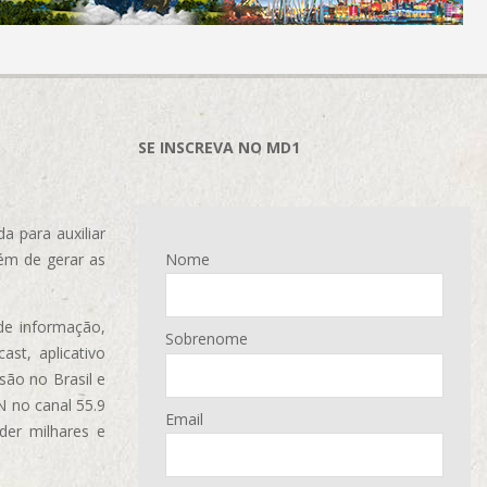
SE INSCREVA NO MD1
 para auxiliar
ém de gerar as
Nome
de informação,
Sobrenome
ast, aplicativo
são no Brasil e
N no canal 55.9
Email
der milhares e