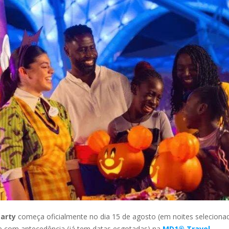
Party
começa oficialmente no dia 15 de agosto (em noites selecio
 e com antecedência (já tem datas esgotadas) na
MD1® Travel
.