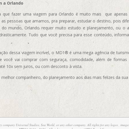
m a Orlando
 que fazer uma viagem para Orlando é muito mais que apenas vi
 as pessoas que amamos, pra preparar, estudar o destino, pois dif
s do mundo, Orlando requer muito estudo e planejamento, ou o 
 drasticamente. Tudo que você precisa para esse conteúdo, informa
ização dessa viagem incrível, o MD1® é uma mega agência de turism
ue você vai comprar com seguraça, comodidade, além de formas
 até 10x sem juros, ou com desconto à vista.
elhor companheiro, do planejamento aos dias mais felizes da sua 
ney company Universal Studios, Sea World, or any other company. All rights for any logos , images