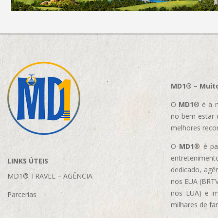
MD1® – Muito
O
MD1
® é a m
no bem estar 
melhores reco
O
MD1
® é par
entretenimento
LINKS ÚTEIS
dedicado, agên
MD1® TRAVEL – AGÊNCIA
nos EUA (BRTVM
nos EUA)
e m
Parcerias
milhares de fa