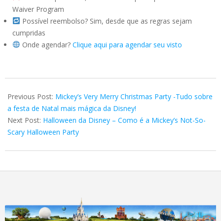
Waiver Program
Possível reembolso? Sim, desde que as regras sejam
cumpridas
Onde agendar?
Clique aqui para agendar seu visto
2025-
07-
Previous Post:
Mickey’s Very Merry Christmas Party -Tudo sobre
13
a festa de Natal mais mágica da Disney!
Next Post:
Halloween da Disney – Como é a Mickey’s Not-So-
Scary Halloween Party