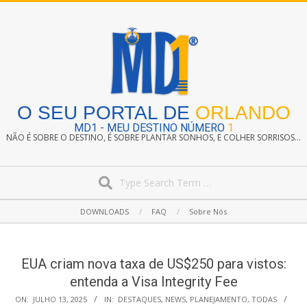
Skip
to
content
O SEU PORTAL DE
ORLANDO
MD1 - MEU DESTINO NÚMERO
1
NÃO É SOBRE O DESTINO, É SOBRE PLANTAR SONHOS, E COLHER SORRISOS...
Search
Secondary
DOWNLOADS
FAQ
Sobre Nós
Navigation
Menu
EUA criam nova taxa de US$250 para vistos:
entenda a Visa Integrity Fee
ON:
JULHO 13, 2025
IN:
DESTAQUES
,
NEWS
,
PLANEJAMENTO
,
TODAS