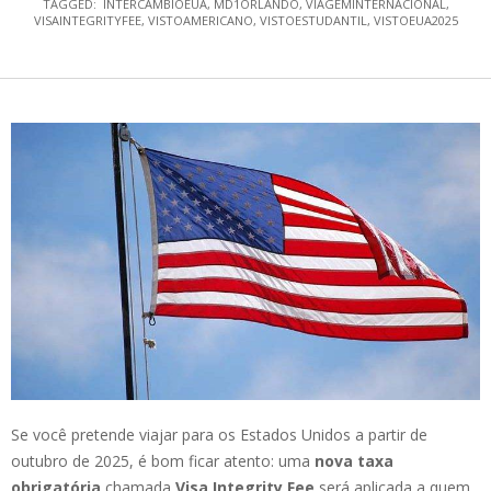
TAGGED:
INTERCAMBIOEUA
,
MD1ORLANDO
,
VIAGEMINTERNACIONAL
,
VISAINTEGRITYFEE
,
VISTOAMERICANO
,
VISTOESTUDANTIL
,
VISTOEUA2025
Se você pretende viajar para os Estados Unidos a partir de
outubro de 2025, é bom ficar atento: uma
nova taxa
obrigatória
chamada
Visa Integrity Fee
será aplicada a quem