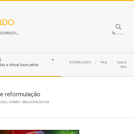
NDO
Search
ORRISOS...
S
DOWNLOADS
FAQ
Sobre
das e virtual tours pelos
Nós
de reformulação
ACAO
,
DISNEY
,
MAGICKINGDOM