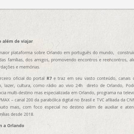
 além de viajar
aior plataforma sobre Orlando em português do mundo, construída
das famílias, dos amigos, promovendo encontros e reencontros, al
rdações e memórias.
ceiro oficial do portal
R7
e traz em seu vasto conteúdo, canais 
, lazer, cultura, como rádio ao vivo 24h direto de Orlando, Podc
cia multi-destino mas especializada em Orlando, programa na televi
AX – canal 200 da parabólica digital no Brasil e TVC afiliada da CN
uito mais, com foco especial no destino além de auxiliar e aten
mílias desde 2018.
m a Orlando