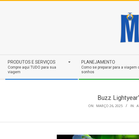
Skip
to
content
Secondary
PRODUTOS E SERVIÇOS
PLANEJAMENTO
Navigation
Compre aqui TUDO para sua
Como se preparar para a viagem 
viagem
sonhos
Menu
Buzz Lightyear
ON:
MARÇO 26, 2025
IN:
A