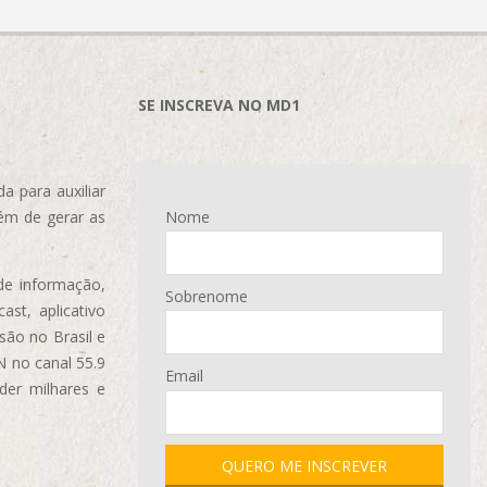
SE INSCREVA NO MD1
 para auxiliar
ém de gerar as
Nome
de informação,
Sobrenome
ast, aplicativo
são no Brasil e
N no canal 55.9
Email
der milhares e