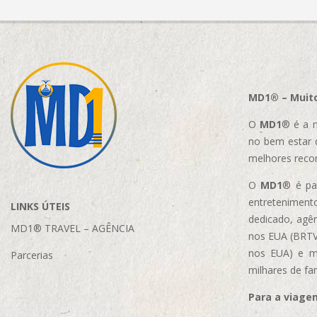
MD1® – Muito
O
MD1
® é a m
no bem estar 
melhores reco
O
MD1
® é par
entretenimento
LINKS ÚTEIS
dedicado, agên
MD1® TRAVEL – AGÊNCIA
nos EUA (BRTVM
nos EUA)
e m
Parcerias
milhares de fa
Para a viage