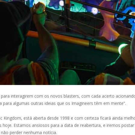
s para interagirem com os novos blasters, com cada acerto acionando
ta para algumas outras ideias que os Imagineers têm em mente”.
c Kingdom, está aberta desde 1998 e com certeza ficará ainda melho
hoje. Estamos ansiosos para a data de reabertura, e iremos postar 
 não perder nenhuma notícia.