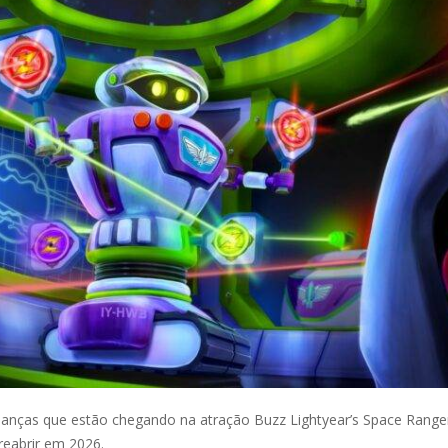
anças que estão chegando na atração Buzz Lightyear’s Space Range
reabrir em 2026.