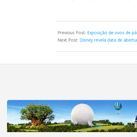
2025-
03-
Previous Post:
Exposição de ovos de pás
26
Next Post:
Disney revela data de abert