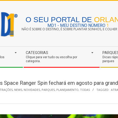
O SEU PORTAL DE
ORLA
MD1 - MEU DESTINO NÚMERO
1
NÃO É SOBRE O DESTINO, É SOBRE PLANTAR SONHOS, E COLHER S
CATEGORIAS
PARQUE
dos
Clique para ver tudo ou escolha por
Dicas rápi
categoria.
parques
’s Space Ranger Spin fechará em agosto para gran
TRAÇÕES
,
NEWS
,
NOVIDADES
,
PARQUES
,
PLANEJAMENTO
,
TODAS
TAGGED:
ATR