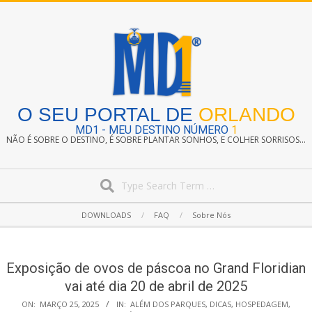
Skip
to
content
O SEU PORTAL DE
ORLANDO
MD1 - MEU DESTINO NÚMERO
1
NÃO É SOBRE O DESTINO, É SOBRE PLANTAR SONHOS, E COLHER SORRISOS...
Search
Secondary
DOWNLOADS
FAQ
Sobre Nós
Navigation
Menu
Exposição de ovos de páscoa no Grand Floridian
vai até dia 20 de abril de 2025
ON:
MARÇO 25, 2025
IN:
ALÉM DOS PARQUES
,
DICAS
,
HOSPEDAGEM
,