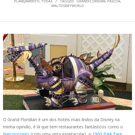
PLANEJAMENTO
,
TODAS
TAGGED:
GRANDFLORIDIAN
,
PASCOA
,
WALTDISNEYWORLD
O Grand Floridian é um dos hotéis mais lindos da Disney na
minha opinião, é lá que tem restaurantes fantásticos como o
Narcoossee’s
(com uma vista espetacular), o
1900 Park Fare