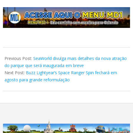
2025-
03-
Previous Post:
SeaWorld divulga mais detalhes da nova atração
25
do parque que será inaugurada em breve
Next Post:
Buzz Lightyear’s Space Ranger Spin fechará em
agosto para grande reformulação