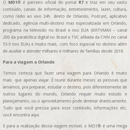
O
MD1
® é parceiro oficial do portal
R7
e traz em seu vasto
conteúdo, canais de informação, entretenimento, lazer, cultura,
como rádio ao vivo 24h direto de Orlando, Podcast, aplicativo
dedicado, agência multi-destino mas especializada em Orlando,
programa na televisão no Brasil e nos EUA (BRTVMAX – canal
200 da parabólica digital no Brasil e TVC afiliada da CNN no canal
55.9 nos EUA)
e muito mais, com foco especial no destino além
de auxiliar e atender milhares e milhares de famílias desde 2018.
Para a viagem a Orlando
Temos certeza que fazer uma viagem para Orlando é muito
mais que apenas viajar. É reunir durante meses as pessoas que
amamos, pra preparar, estudar o destino, pois diferentemente de
outros lugares do mundo, Orlando requer muito estudo e
planejamento, ou o aproveitamento pode diminuir drasticamente.
Tudo que você precisa para esse conteúdo, informações etc,
você encontra aqui.
E para a realização dessa viagem incrível, o MD1® é uma mega