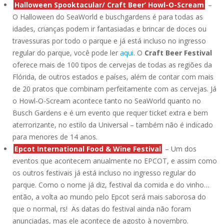
Halloween Spooktacular/ Craft Beer’ Howl-O-Scream
–
O Halloween do SeaWorld e buschgardens é para todas as
idades, crianças podem ir fantasiadas e brincar de doces ou
travessuras por todo o parque e já está incluso no ingresso
regular do parque, você pode ler
aqui
. O
Craft Beer Festival
oferece mais de 100 tipos de cervejas de todas as regiões da
Flórida, de outros estados e países, além de contar com mais
de 20 pratos que combinam perfeitamente com as cervejas. Já
o Howl-O-Scream acontece tanto no SeaWorld quanto no
Busch Gardens e é um evento que requer ticket extra e bem
aterrorizante, no estilo da Universal – também não é indicado
para menores de 14 anos.
Epcot International Food & Wine Festival
– Um dos
eventos que acontecem anualmente no EPCOT, e assim como
os outros festivais já está incluso no ingresso regular do
parque. Como o nome já diz, festival da comida e do vinho…
então, a volta ao mundo pelo Epcot será mais saborosa do
que o normal, rs! As datas do festival ainda não foram
anunciadas, mas ele acontece de agosto à novembro.