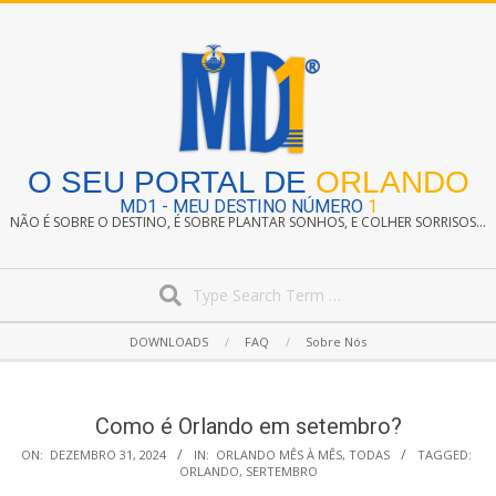
Skip
to
content
O SEU PORTAL DE
ORLANDO
MD1 - MEU DESTINO NÚMERO
1
NÃO É SOBRE O DESTINO, É SOBRE PLANTAR SONHOS, E COLHER SORRISOS...
Search
Secondary
DOWNLOADS
FAQ
Sobre Nós
Navigation
Menu
Como é Orlando em setembro?
ON:
DEZEMBRO 31, 2024
IN:
ORLANDO MÊS À MÊS
,
TODAS
TAGGED:
ORLANDO
,
SERTEMBRO