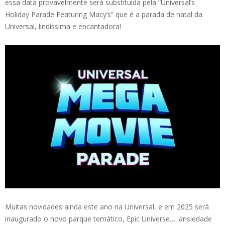
essa data provavelmente será substituída pela “Universal’s
Holiday Parade Featuring Macy’s” que é a parada de natal da
Universal, lindíssima e encantadora!
Muitas novidades ainda este ano na Universal, e em 2025 será
inaugurado o novo parque temático, Epic Universe…. ansiedade