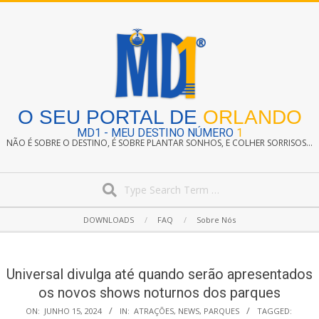
Skip
to
content
O SEU PORTAL DE
ORLANDO
MD1 - MEU DESTINO NÚMERO
1
NÃO É SOBRE O DESTINO, É SOBRE PLANTAR SONHOS, E COLHER SORRISOS...
Search
Secondary
DOWNLOADS
FAQ
Sobre Nós
Navigation
Menu
Universal divulga até quando serão apresentados
os novos shows noturnos dos parques
ON:
JUNHO 15, 2024
IN:
ATRAÇÕES
,
NEWS
,
PARQUES
TAGGED: