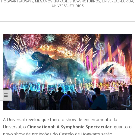
HOGWARTSALWAYS
,
MEGAMOVIEPARADE
,
SHOWSNOTURNOS
,
UNIVERSALFLORIDA
,
UNIVERSALSTUDIOS
A Universal revelou que tanto o show de encerramento da
Universal, o
Cinesational: A Symphonic Spectacular
, quanto o
novo show de projeções do Castelo de Hogwarts serão