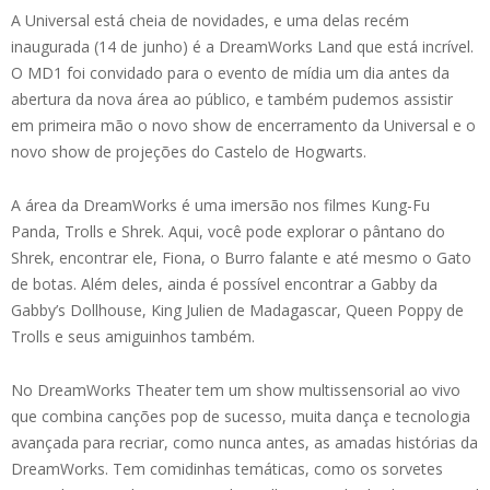
A Universal está cheia de novidades, e uma delas recém
inaugurada (14 de junho) é a DreamWorks Land que está incrível.
O MD1 foi convidado para o evento de mídia um dia antes da
abertura da nova área ao público, e também pudemos assistir
em primeira mão o novo show de encerramento da Universal e o
novo show de projeções do Castelo de Hogwarts.
A área da DreamWorks é uma imersão nos filmes Kung-Fu
Panda, Trolls e Shrek. Aqui, você pode explorar o pântano do
Shrek, encontrar ele, Fiona, o Burro falante e até mesmo o Gato
de botas. Além deles, ainda é possível encontrar a Gabby da
Gabby’s Dollhouse, King Julien de Madagascar, Queen Poppy de
Trolls e seus amiguinhos também.
No DreamWorks Theater tem um show multissensorial ao vivo
que combina canções pop de sucesso, muita dança e tecnologia
avançada para recriar, como nunca antes, as amadas histórias da
DreamWorks. Tem comidinhas temáticas, como os sorvetes