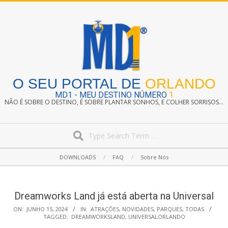
Skip
to
content
O SEU PORTAL DE
ORLANDO
MD1 - MEU DESTINO NÚMERO
1
NÃO É SOBRE O DESTINO, É SOBRE PLANTAR SONHOS, E COLHER SORRISOS...
Search
Secondary
DOWNLOADS
FAQ
Sobre Nós
Navigation
Menu
Dreamworks Land já está aberta na Universal
ON:
JUNHO 15, 2024
IN:
ATRAÇÕES
,
NOVIDADES
,
PARQUES
,
TODAS
TAGGED:
DREAMWORKSLAND
,
UNIVERSALORLANDO