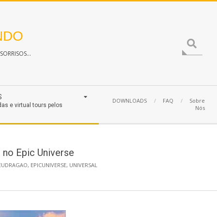
NDO
Search
ORRISOS...
S
DOWNLOADS
FAQ
Sobre
das e virtual tours pelos
Nós
 no Epic Universe
EUDRAGAO
,
EPICUNIVERSE
,
UNIVERSAL