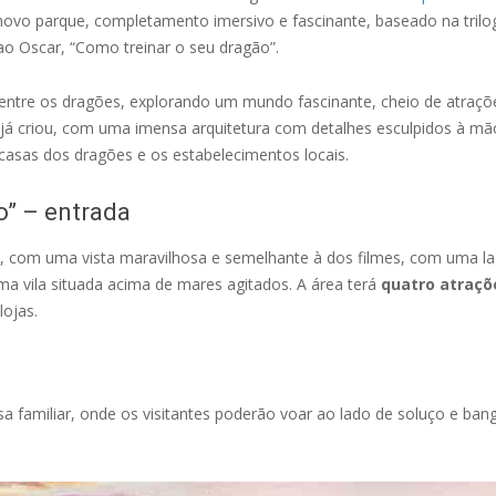
novo parque, completamento imersivo e fascinante, baseado na tril
ao Oscar, “Como treinar o seu dragão”.
 entre os dragões, explorando um mundo fascinante, cheio de atraçõe
l já criou, com uma imensa arquitetura com detalhes esculpidos à mã
 casas dos dragões e os estabelecimentos locais.
o” – entrada
, com uma vista maravilhosa e semelhante à dos filmes, com uma lag
ma vila situada acima de mares agitados. A área terá
quatro atraçõ
lojas.
 familiar, onde os visitantes poderão voar ao lado de soluço e ban