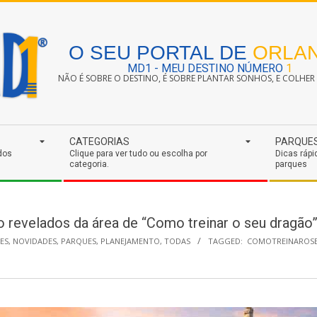
O SEU PORTAL DE
ORLA
MD1 - MEU DESTINO NÚMERO
1
NÃO É SOBRE O DESTINO, É SOBRE PLANTAR SONHOS, E COLHER S
CATEGORIAS
PARQUE
dos
Clique para ver tudo ou escolha por
Dicas rápi
categoria.
parques
o revelados da área de “Como treinar o seu dragão”
ES
,
NOVIDADES
,
PARQUES
,
PLANEJAMENTO
,
TODAS
TAGGED:
COMOTREINAROS