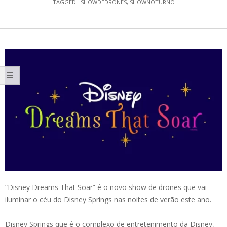
TAGGED:
SHOWDEDRONES
,
SHOWNOTURNO
“Disney Dreams That Soar” é o novo show de drones que vai
iluminar o céu do Disney Springs nas noites de verão este ano.
Disney Springs que é o complexo de entretenimento da Disney,