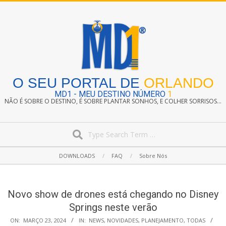
Skip
to
content
O SEU PORTAL DE
ORLANDO
MD1 - MEU DESTINO NÚMERO
1
NÃO É SOBRE O DESTINO, É SOBRE PLANTAR SONHOS, E COLHER SORRISOS...
Search
Secondary
DOWNLOADS
FAQ
Sobre Nós
Navigation
Menu
Novo show de drones está chegando no Disney
Springs neste verão
ON:
MARÇO 23, 2024
IN:
NEWS
,
NOVIDADES
,
PLANEJAMENTO
,
TODAS