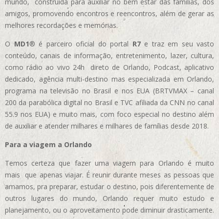
mundo, construída para auxiliar no bem estar das famílias, dos
amigos, promovendo encontros e reencontros, além de gerar as
melhores recordações e memórias.
O
MD1
® é parceiro oficial do portal
R7
e traz em seu vasto
conteúdo, canais de informação, entretenimento, lazer, cultura,
como rádio ao vivo 24h direto de Orlando, Podcast, aplicativo
dedicado, agência multi-destino mas especializada em Orlando,
programa na televisão no Brasil e nos EUA (BRTVMAX – canal
200 da parabólica digital no Brasil e TVC afiliada da CNN no canal
55.9 nos EUA)
e muito mais, com foco especial no destino além
de auxiliar e atender milhares e milhares de famílias desde 2018.
Para a viagem a Orlando
Temos certeza que fazer uma viagem para Orlando é muito
mais que apenas viajar. É reunir durante meses as pessoas que
amamos, pra preparar, estudar o destino, pois diferentemente de
outros lugares do mundo, Orlando requer muito estudo e
planejamento, ou o aproveitamento pode diminuir drasticamente.