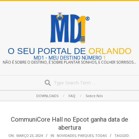
Skip
to
content
O SEU PORTAL DE
ORLANDO
MD1 - MEU DESTINO NÚMERO
1
NÃO É SOBRE O DESTINO, É SOBRE PLANTAR SONHOS, E COLHER SORRISOS...
Search
Secondary
DOWNLOADS
FAQ
Sobre Nós
Navigation
Menu
CommuniCore Hall no Epcot ganha data de
abertura
ON:
MARÇO 23, 2024
IN:
NOVIDADES
,
PARQUES
,
TODAS
TAGGED: