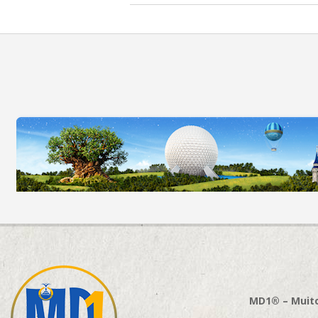
MD1® – Muito