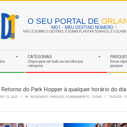
O SEU PORTAL DE
ORLA
MD1 - MEU DESTINO NÚMERO
1
NÃO É SOBRE O DESTINO, É SOBRE PLANTAR SONHOS, E COLHER S
CATEGORIAS
PARQUE
dos
Clique para ver tudo ou escolha por
Dicas rápi
categoria.
parques
Retorno do Park Hopper à qualquer horário do dia
RO 12, 2023
IN:
NOVIDADES
,
PARQUES
,
PLANEJAMENTO
,
TODAS
TAGGED:
P