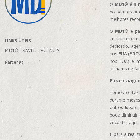
O
MD1
® é a m
no bem estar 
melhores reco
O
MD1
® é par
entretenimento
LINKS ÚTEIS
dedicado, agên
MD1® TRAVEL – AGÊNCIA
nos EUA (BRTVM
nos EUA)
e m
Parcerias
milhares de fa
Para a viage
Temos certeza
durante meses
outros lugare
pode diminuir
encontra aqui.
E para a real