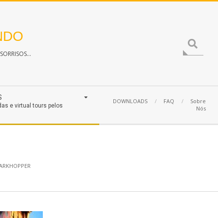
NDO
Search
ORRISOS...
S
DOWNLOADS
FAQ
Sobre
das e virtual tours pelos
Nós
ARKHOPPER