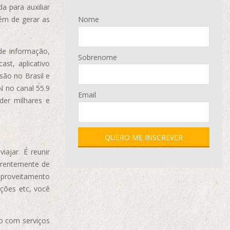
 para auxiliar
ém de gerar as
Nome
de informação,
Sobrenome
ast, aplicativo
são no Brasil e
N no canal 55.9
Email
der milhares e
ajar. É reunir
erentemente de
aproveitamento
ções etc, você
o com serviços