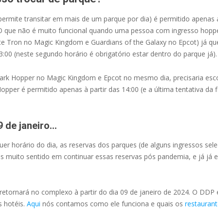
permite transitar em mais de um parque por dia) é permitido apenas
. O que não é muito funcional quando uma pessoa com ingresso hoppe
nte Tron no Magic Kingdom e Guardians of the Galaxy no Epcot) já qu
 13:00 (neste segundo horário é obrigatório estar dentro do parque já).
rk Hopper no Magic Kingdom e Epcot no mesmo dia, precisaria escolh
pper é permitido apenas à partir das 14:00 (e a última tentativa da fil
9 de janeiro…
er horário do dia, as reservas dos parques (de alguns ingressos se
os muito sentido em continuar essas reservas pós pandemia, e já já 
retornará no complexo à partir do dia 09 de janeiro de 2024. O DDP 
 hotéis.
Aqui
nós contamos como ele funciona e quais os
restaurant