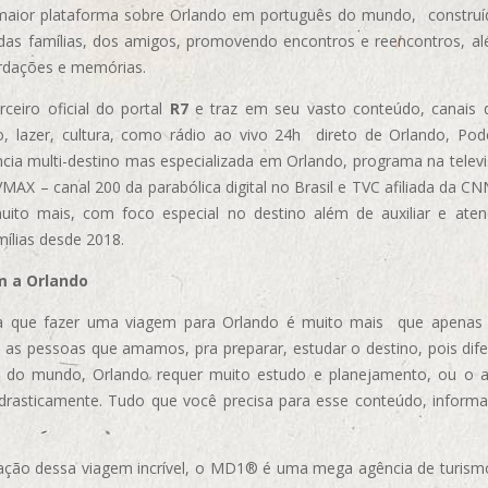
aior plataforma sobre Orlando em português do mundo, construída
das famílias, dos amigos, promovendo encontros e reencontros, al
rdações e memórias.
ceiro oficial do portal
R7
e traz em seu vasto conteúdo, canais 
, lazer, cultura, como rádio ao vivo 24h direto de Orlando, Podc
cia multi-destino mas especializada em Orlando, programa na televi
AX – canal 200 da parabólica digital no Brasil e TVC afiliada da CN
uito mais, com foco especial no destino além de auxiliar e aten
mílias desde 2018.
m a Orlando
 que fazer uma viagem para Orlando é muito mais que apenas vi
 as pessoas que amamos, pra preparar, estudar o destino, pois dif
s do mundo, Orlando requer muito estudo e planejamento, ou o 
 drasticamente. Tudo que você precisa para esse conteúdo, informa
ização dessa viagem incrível, o MD1® é uma mega agência de turism