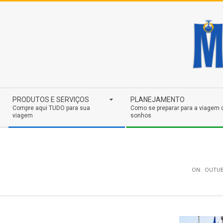
Skip
to
content
Secondary
PRODUTOS E SERVIÇOS
PLANEJAMENTO
Navigation
Compre aqui TUDO para sua
Como se preparar para a viagem 
viagem
sonhos
Menu
ON:
OUTUB