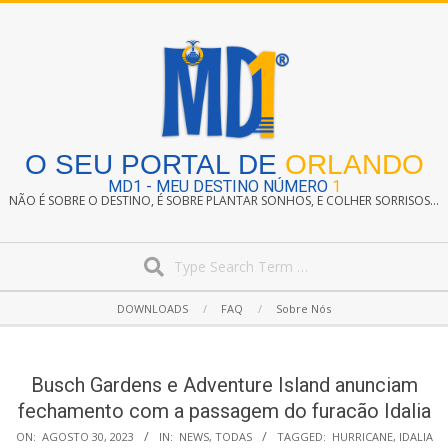
Skip
to
content
O SEU PORTAL DE
ORLANDO
MD1 - MEU DESTINO NÚMERO
1
NÃO É SOBRE O DESTINO, É SOBRE PLANTAR SONHOS, E COLHER SORRISOS...
Search
Secondary
DOWNLOADS
FAQ
Sobre Nós
Navigation
Menu
Busch Gardens e Adventure Island anunciam
fechamento com a passagem do furacão Idalia
ON:
AGOSTO 30, 2023
IN:
NEWS
,
TODAS
TAGGED:
HURRICANE
,
IDALIA