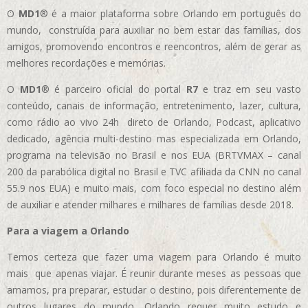
O
MD1
® é a maior plataforma sobre Orlando em português do
mundo, construída para auxiliar no bem estar das famílias, dos
amigos, promovendo encontros e reencontros, além de gerar as
melhores recordações e memórias.
O
MD1
® é parceiro oficial do portal
R7
e traz em seu vasto
conteúdo, canais de informação, entretenimento, lazer, cultura,
como rádio ao vivo 24h direto de Orlando, Podcast, aplicativo
dedicado, agência multi-destino mas especializada em Orlando,
programa na televisão no Brasil e nos EUA (BRTVMAX – canal
200 da parabólica digital no Brasil e TVC afiliada da CNN no canal
55.9 nos EUA)
e muito mais, com foco especial no destino além
de auxiliar e atender milhares e milhares de famílias desde 2018.
Para a viagem a Orlando
Temos certeza que fazer uma viagem para Orlando é muito
mais que apenas viajar. É reunir durante meses as pessoas que
amamos, pra preparar, estudar o destino, pois diferentemente de
outros lugares do mundo, Orlando requer muito estudo e