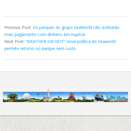
2023-
08-
Previous Post:
Os parques do grupo SeaWorld não aceitarão
30
mais pagamento com dinheiro em espécie
Next Post:
“WEATHER-OR-NOT” nova política do Seaworld
permite retorno no parque sem custo