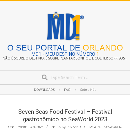
Skip
to
content
O SEU PORTAL DE
ORLANDO
MD1 - MEU DESTINO NÚMERO
1
NÃO É SOBRE O DESTINO, É SOBRE PLANTAR SONHOS, E COLHER SORRISOS...
Search
Secondary
DOWNLOADS
FAQ
Sobre Nós
Navigation
Menu
Seven Seas Food Festival – Festival
gastronômico no SeaWorld 2023
ON:
FEVEREIRO 4, 2023
IN:
PARQUES
,
SEND
TAGGED:
SEAWORLD
,