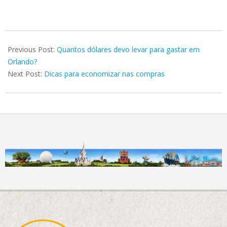
2021-
01-
Previous Post:
Quantos dólares devo levar para gastar em
28
Orlando?
Next Post:
Dicas para economizar nas compras