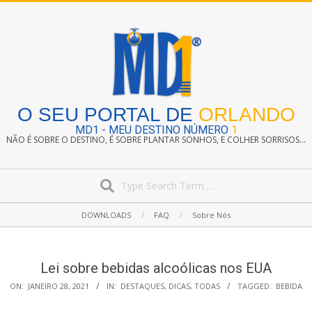
Skip
to
content
O SEU PORTAL DE
ORLANDO
MD1 - MEU DESTINO NÚMERO
1
NÃO É SOBRE O DESTINO, É SOBRE PLANTAR SONHOS, E COLHER SORRISOS...
Search
Secondary
DOWNLOADS
FAQ
Sobre Nós
Navigation
Menu
Lei sobre bebidas alcoólicas nos EUA
ON:
JANEIRO 28, 2021
IN:
DESTAQUES
,
DICAS
,
TODAS
TAGGED:
BEBIDA