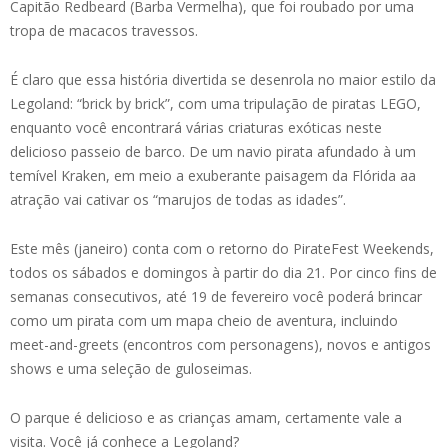
Capitão Redbeard (Barba Vermelha), que foi roubado por uma
tropa de macacos travessos.
É claro que essa história divertida se desenrola no maior estilo da
Legoland: “brick by brick”, com uma tripulação de piratas LEGO,
enquanto você encontrará várias criaturas exóticas neste
delicioso passeio de barco. De um navio pirata afundado à um
temível Kraken, em meio a exuberante paisagem da Flórida aa
atração vai cativar os “marujos de todas as idades”.
Este mês (janeiro) conta com o retorno do PirateFest Weekends,
todos os sábados e domingos à partir do dia 21. Por cinco fins de
semanas consecutivos, até 19 de fevereiro você poderá brincar
como um pirata com um mapa cheio de aventura, incluindo
meet-and-greets (encontros com personagens), novos e antigos
shows e uma seleção de guloseimas.
O parque é delicioso e as crianças amam, certamente vale a
visita. Você já conhece a Legoland?