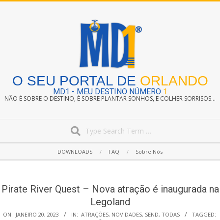
Skip
to
content
O SEU PORTAL DE
ORLANDO
MD1 - MEU DESTINO NÚMERO
1
NÃO É SOBRE O DESTINO, É SOBRE PLANTAR SONHOS, E COLHER SORRISOS...
Search
Secondary
DOWNLOADS
FAQ
Sobre Nós
Navigation
Menu
Pirate River Quest – Nova atração é inaugurada na
Legoland
ON:
JANEIRO 20, 2023
IN:
ATRAÇÕES
,
NOVIDADES
,
SEND
,
TODAS
TAGGED: