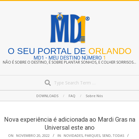
Skip
to
content
O SEU PORTAL DE
ORLANDO
MD1 - MEU DESTINO NÚMERO
1
NÃO É SOBRE O DESTINO, É SOBRE PLANTAR SONHOS, E COLHER SORRISOS...
Search
Secondary
DOWNLOADS
FAQ
Sobre Nós
Navigation
Menu
Nova experiência é adicionada ao Mardi Gras na
Universal este ano
ON:
NOVEMBRO 20, 2022
IN:
NOVIDADES
,
PARQUES
,
SEND
,
TODAS