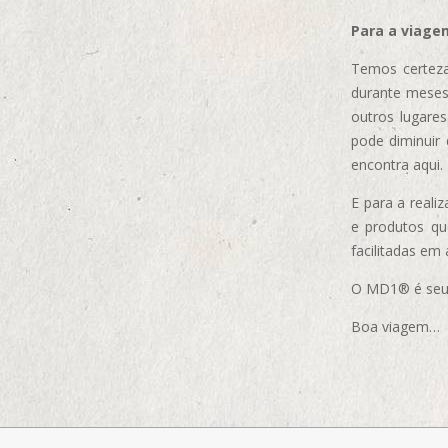
Para a viage
Temos certeza
durante meses
outros lugare
pode diminuir
encontra aqui.
E para a real
e produtos q
facilitadas em
O MD1® é seu m
Boa viagem…