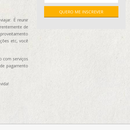
ajar. É reunir
erentemente de
aproveitamento
ções etc, você
o com serviços
 de pagamento
vida!