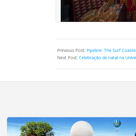
2022-
11-
Previous Post:
Pipeline: The Surf Coas
04
Next Post:
Celebração de natal na Univ