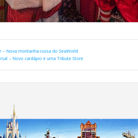
ter – Nova montanha-russa do SeaWorld
ersal – Novo cardápio e uma Tribute Store