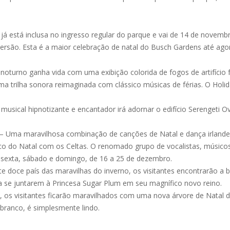
á está inclusa no ingresso regular do parque e vai de 14 de novembr
versão. Esta é a maior celebração de natal do Busch Gardens até ago
noturno ganha vida com uma exibição colorida de fogos de artifício
a trilha sonora reimaginada com clássico músicas de férias. O Holida
musical hipnotizante e encantador irá adornar o edifício Serengeti O
– Uma maravilhosa combinação de canções de Natal e dança irlandesa
ico do Natal com os Celtas. O renomado grupo de vocalistas, músico
sexta, sábado e domingo, de 16 a 25 de dezembro.
e doce país das maravilhas do inverno, os visitantes encontrarão a b
a se juntarem à Princesa Sugar Plum em seu magnífico novo reino.
 os visitantes ficarão maravilhados com uma nova árvore de Natal d
branco, é simplesmente lindo.