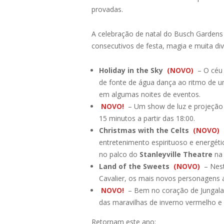
provadas.
A celebração de natal do Busch Gardens j
consecutivos de festa, magia e muita di
Holiday in the Sky
(NOVO)
– O céu 
de fonte de água dança ao ritmo de um
em algumas noites de eventos.
NOVO!
– Um show de luz e projeção 
15 minutos a partir das 18:00.
Christmas with the Celts
(NOVO)
entretenimento espirituoso e energét
no palco do
Stanleyville Theatre
na 
Land of the Sweets
(NOVO)
– Nest
Cavalier, os mais novos personagens 
NOVO!
– Bem no coração de Jungala,
das maravilhas de inverno vermelho e 
Retornam este ano: