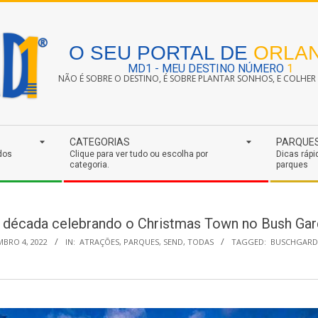
O SEU PORTAL DE
ORLA
MD1 - MEU DESTINO NÚMERO
1
NÃO É SOBRE O DESTINO, É SOBRE PLANTAR SONHOS, E COLHER S
CATEGORIAS
PARQUE
dos
Clique para ver tudo ou escolha por
Dicas rápi
categoria.
parques
década celebrando o Christmas Town no Bush Ga
BRO 4, 2022
IN:
ATRAÇÕES
,
PARQUES
,
SEND
,
TODAS
TAGGED:
BUSCHGARD