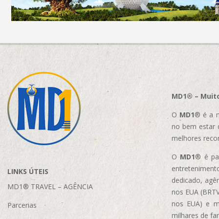
MD1® – Muito
O
MD1
® é a m
no bem estar 
melhores reco
O
MD1
® é par
entretenimento
LINKS ÚTEIS
dedicado, agên
MD1® TRAVEL – AGÊNCIA
nos EUA (BRTVM
nos EUA)
e m
Parcerias
milhares de fa