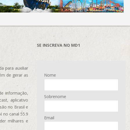
SE INSCREVA NO MD1
 para auxiliar
ém de gerar as
Nome
de informação,
Sobrenome
ast, aplicativo
são no Brasil e
N no canal 55.9
Email
der milhares e