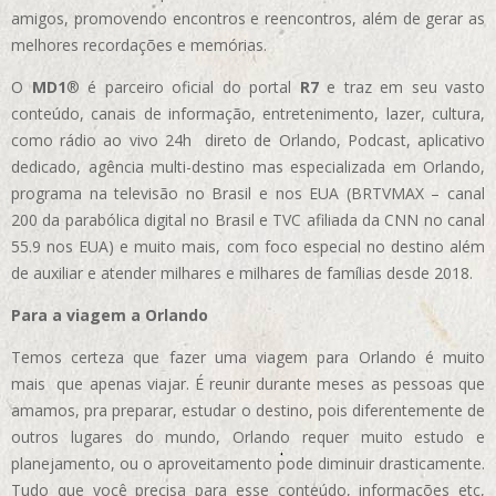
amigos, promovendo encontros e reencontros, além de gerar as
melhores recordações e memórias.
O
MD1
® é parceiro oficial do portal
R7
e traz em seu vasto
conteúdo, canais de informação, entretenimento, lazer, cultura,
como rádio ao vivo 24h direto de Orlando, Podcast, aplicativo
dedicado, agência multi-destino mas especializada em Orlando,
programa na televisão no Brasil e nos EUA (BRTVMAX – canal
200 da parabólica digital no Brasil e TVC afiliada da CNN no canal
55.9 nos EUA)
e muito mais, com foco especial no destino além
de auxiliar e atender milhares e milhares de famílias desde 2018.
Para a viagem a Orlando
Temos certeza que fazer uma viagem para Orlando é muito
mais que apenas viajar. É reunir durante meses as pessoas que
amamos, pra preparar, estudar o destino, pois diferentemente de
outros lugares do mundo, Orlando requer muito estudo e
planejamento, ou o aproveitamento pode diminuir drasticamente.
Tudo que você precisa para esse conteúdo, informações etc,