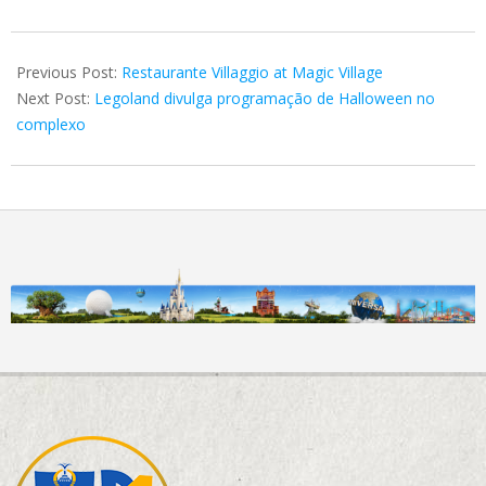
2022-
08-
Previous Post:
Restaurante Villaggio at Magic Village
16
Next Post:
Legoland divulga programação de Halloween no
complexo