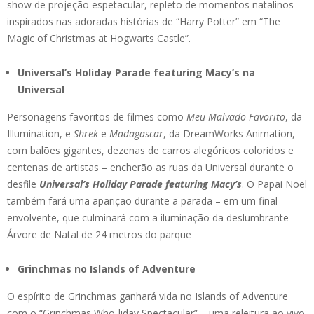
show de projeção espetacular, repleto de momentos natalinos
inspirados nas adoradas histórias de “Harry Potter” em “The
Magic of Christmas at Hogwarts Castle”.
Universal’s Holiday Parade featuring Macy’s na
Universal
Personagens favoritos de filmes como
Meu Malvado Favorito
, da
Illumination, e
Shrek
e
Madagascar
, da DreamWorks Animation, –
com balões gigantes, dezenas de carros alegóricos coloridos e
centenas de artistas – encherão as ruas da Universal durante o
desfile
Universal’s Holiday Parade featuring Macy’s
. O Papai Noel
também fará uma aparição durante a parada – em um final
envolvente, que culminará com a iluminação da deslumbrante
Árvore de Natal de 24 metros do parque
Grinchmas no Islands of Adventure
O espírito de Grinchmas ganhará vida no Islands of Adventure
com o “Grinchmas Who-liday Spectacular” – uma releitura ao vivo