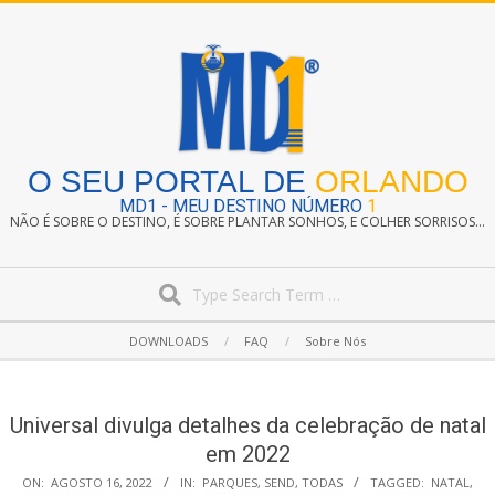
Skip
to
content
O SEU PORTAL DE
ORLANDO
MD1 - MEU DESTINO NÚMERO
1
NÃO É SOBRE O DESTINO, É SOBRE PLANTAR SONHOS, E COLHER SORRISOS...
Search
Secondary
DOWNLOADS
FAQ
Sobre Nós
Navigation
Menu
Universal divulga detalhes da celebração de natal
em 2022
ON:
AGOSTO 16, 2022
IN:
PARQUES
,
SEND
,
TODAS
TAGGED:
NATAL
,