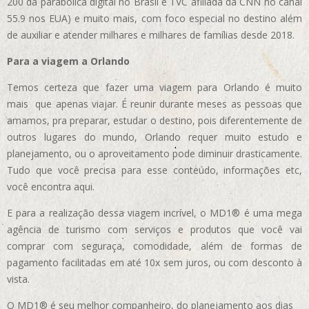
200 da parabólica digital no Brasil e TVC afiliada da CNN no canal
55.9 nos EUA)
e muito mais, com foco especial no destino além
de auxiliar e atender milhares e milhares de famílias desde 2018.
Para a viagem a Orlando
Temos certeza que fazer uma viagem para Orlando é muito
mais que apenas viajar. É reunir durante meses as pessoas que
amamos, pra preparar, estudar o destino, pois diferentemente de
outros lugares do mundo, Orlando requer muito estudo e
planejamento, ou o aproveitamento pode diminuir drasticamente.
Tudo que você precisa para esse conteúdo, informações etc,
você encontra aqui.
E para a realização dessa viagem incrível, o MD1® é uma mega
agência de turismo com serviços e produtos que você vai
comprar com seguraça, comodidade, além de formas de
pagamento facilitadas em até 10x sem juros, ou com desconto à
vista.
O MD1® é seu melhor companheiro, do planejamento aos dias