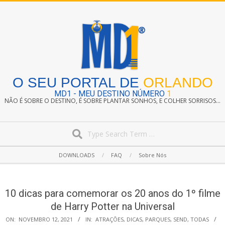
Skip
to
content
O SEU PORTAL DE
ORLANDO
MD1 - MEU DESTINO NÚMERO
1
NÃO É SOBRE O DESTINO, É SOBRE PLANTAR SONHOS, E COLHER SORRISOS...
Search
Secondary
DOWNLOADS
FAQ
Sobre Nós
Navigation
Menu
10 dicas para comemorar os 20 anos do 1º filme
de Harry Potter na Universal
ON:
NOVEMBRO 12, 2021
IN:
ATRAÇÕES
,
DICAS
,
PARQUES
,
SEND
,
TODAS