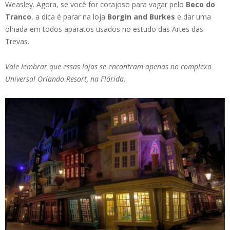
Weasley. Agora, se você for corajoso para vagar pelo
Beco do
Tranco
, a dica é parar na loja
Borgin and Burkes
e dar uma
olhada em todos aparatos usados no estudo das Artes das
Trevas.
Vale lembrar que essas lojas se encontram apenas no complexo
Universal Orlando Resort, na Flórida.