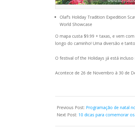
Olaf’s Holiday Tradition Expedition Sc
World Showcase
O mapa custa $9.99 + taxas, e vem com o
longo do caminho! Uma diversão e tanto
O festival of the Holidays já está inclus
Acontece de 26 de Novembro à 30 de De
2021-
11-
Previous Post:
Programação de natal n
07
Next Post:
10 dicas para comemorar os 