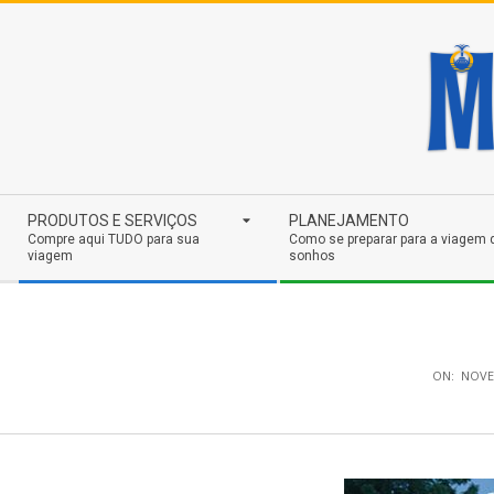
Skip
to
content
Secondary
PRODUTOS E SERVIÇOS
PLANEJAMENTO
Navigation
Compre aqui TUDO para sua
Como se preparar para a viagem 
viagem
sonhos
Menu
ON:
NOVE