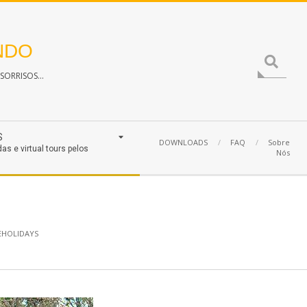
NDO
Search
ORRISOS...
S
DOWNLOADS
FAQ
Sobre
das e virtual tours pelos
Nós
EHOLIDAYS