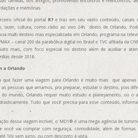
das famílias, dos amigos, promovendo encontros e reencontros, al
rdações e memórias.
ceiro oficial do portal
R7
e traz em seu vasto conteúdo, canais 
, lazer, cultura, como rádio ao vivo 24h direto de Orlando, Podc
cia multi-destino mas especializada em Orlando, programa na televi
AX – canal 200 da parabólica digital no Brasil e TVC afiliada da CN
uito mais, com foco especial no destino além de auxiliar e aten
mílias desde 2018.
m a Orlando
 que fazer uma viagem para Orlando é muito mais que apenas vi
 as pessoas que amamos, pra preparar, estudar o destino, pois dif
s do mundo, Orlando requer muito estudo e planejamento, ou o 
 drasticamente. Tudo que você precisa para esse conteúdo, informa
ização dessa viagem incrível, o MD1® é uma mega agência de turism
ue você vai comprar com seguraça, comodidade, além de formas
 até 10x sem juros, ou com desconto à vista.