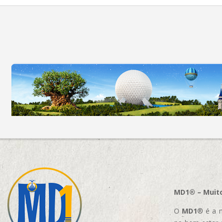
MD1® – Muito
O
MD1
® é a m