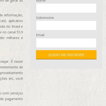
ém de gerar as
Nome
de informação,
Sobrenome
ast, aplicativo
são no Brasil e
N no canal 55.9
Email
der milhares e
ajar. É reunir
erentemente de
aproveitamento
ções etc, você
o com serviços
 de pagamento