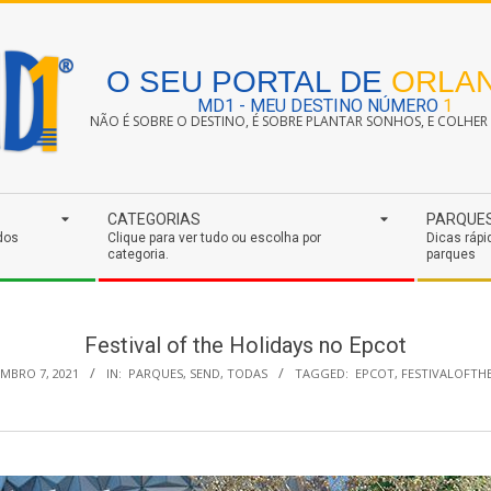
O SEU PORTAL DE
ORLA
MD1 - MEU DESTINO NÚMERO
1
NÃO É SOBRE O DESTINO, É SOBRE PLANTAR SONHOS, E COLHER S
CATEGORIAS
PARQUE
dos
Clique para ver tudo ou escolha por
Dicas rápi
categoria.
parques
Festival of the Holidays no Epcot
MBRO 7, 2021
IN:
PARQUES
,
SEND
,
TODAS
TAGGED:
EPCOT
,
FESTIVALOFTH