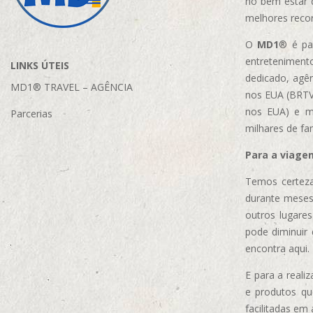
no bem estar 
melhores reco
O
MD1
® é par
entretenimento
LINKS ÚTEIS
dedicado, agên
MD1® TRAVEL – AGÊNCIA
nos EUA (BRTVM
nos EUA)
e m
Parcerias
milhares de fa
Para a viage
Temos certeza
durante meses
outros lugare
pode diminuir
encontra aqui.
E para a real
e produtos q
facilitadas em