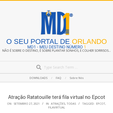
Skip
to
content
O SEU PORTAL DE
ORLANDO
MD1 - MEU DESTINO NÚMERO
1
NÃO É SOBRE O DESTINO, É SOBRE PLANTAR SONHOS, E COLHER SORRISOS...
Search
Secondary
DOWNLOADS
FAQ
Sobre Nós
Navigation
Menu
Atração Ratatouille terá fila virtual no Epcot
ON:
SETEMBRO 27, 2021
IN:
ATRAÇÕES
,
TODAS
TAGGED:
EPCOT
,
FILAVIRTUAL