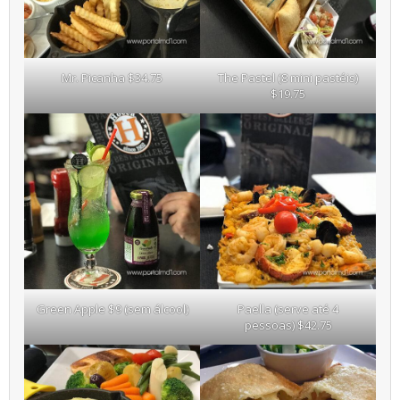
Mr. Picanha $34.75
The Pastel (8 mini pastéis)
$19.75
Green Apple $9 (sem álcool)
Paella (serve até 4
pessoas) $42.75