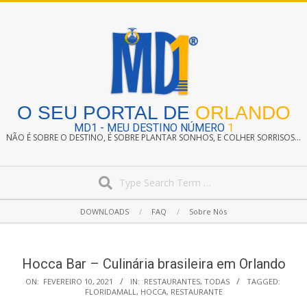
Skip
to
content
O SEU PORTAL DE
ORLANDO
MD1 - MEU DESTINO NÚMERO
1
NÃO É SOBRE O DESTINO, É SOBRE PLANTAR SONHOS, E COLHER SORRISOS...
Search
Secondary
DOWNLOADS
FAQ
Sobre Nós
Navigation
Menu
Hocca Bar – Culinária brasileira em Orlando
ON:
FEVEREIRO 10, 2021
IN:
RESTAURANTES
,
TODAS
TAGGED:
FLORIDAMALL
,
HOCCA
,
RESTAURANTE