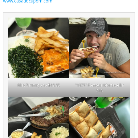
www.casadocupom.com
Filet Parmigiana $19.95
“1975” Famous Mortadella
$19