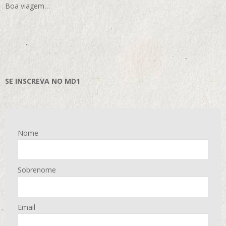
Boa viagem…
SE INSCREVA NO MD1
Nome
Sobrenome
Email