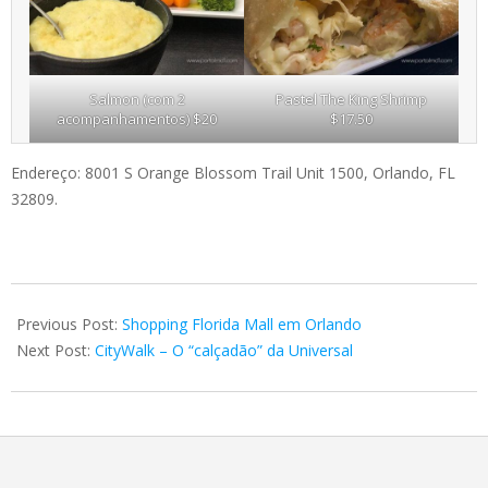
Salmon (com 2
Pastel The King Shrimp
acompanhamentos) $20
$17.50
Endereço: 8001 S Orange Blossom Trail Unit 1500, Orlando, FL
32809.
2021-
02-
Previous Post:
Shopping Florida Mall em Orlando
10
Next Post:
CityWalk – O “calçadão” da Universal