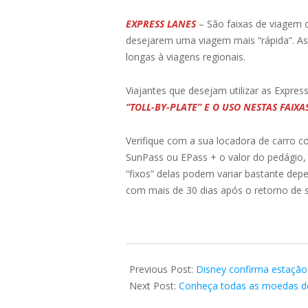
EXPRESS LANES
– São faixas de viagem 
desejarem uma viagem mais “rápida”. As
longas à viagens regionais.
Viajantes que desejam utilizar as Expre
“TOLL-BY-PLATE” E O USO NESTAS FAIX
Verifique com a sua locadora de carro c
SunPass ou EPass + o valor do pedágio,
“fixos” delas podem variar bastante dep
com mais de 30 dias após o retorno de su
2020-
12-
Previous Post:
Disney confirma estação
06
Next Post:
Conheça todas as moedas d