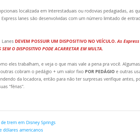
opcionais localizada em Interestaduais ou rodovias pedagiadas, as qu
 Express lanes são desenvolvidas com um número limitado de entrada
ss Lanes
DEVEM POSSUIR UM DISPOSITIVO NO VEÍCULO.
As Expres
AS SEM O DISPOSITIVO PODE ACARRETAR EM MULTA.
omo eles trabalham, e veja o que mais vale a pena pra você. Algumas
 outras cobram o pedágio + um valor fixo
POR PEDÁGIO
e outras us
endendo da locadora, então para não ter surpresas verifique antes, 
as “férias”.
 de trem em Disney Springs
e dólares americanos