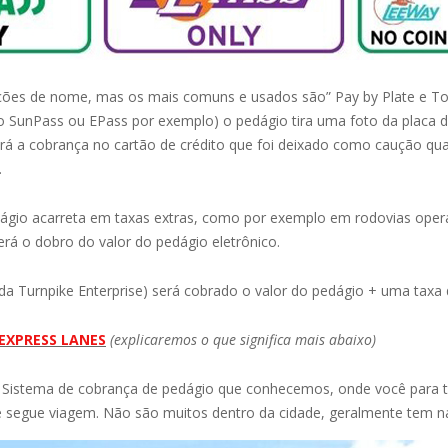
ões de nome, mas os mais comuns e usados são” Pay by Plate e Toll
o SunPass ou EPass por exemplo) o pedágio tira uma foto da placa d
fará a cobrança no cartão de crédito que foi deixado como caução q
.
dágio acarreta em taxas extras, como por exemplo em rodovias opera
erá o dobro do valor do pedágio eletrônico.
ida Turnpike Enterprise) será cobrado o valor do pedágio + uma taxa 
 EXPRESS LANES
(explicaremos o que significa mais abaixo)
 Sistema de cobrança de pedágio que conhecemos, onde você para
 e segue viagem. Não são muitos dentro da cidade, geralmente tem na