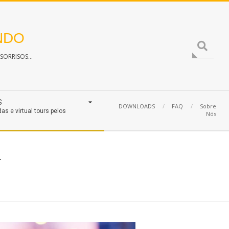
NDO
Search
ORRISOS...
S
DOWNLOADS
FAQ
Sobre
das e virtual tours pelos
Nós
r