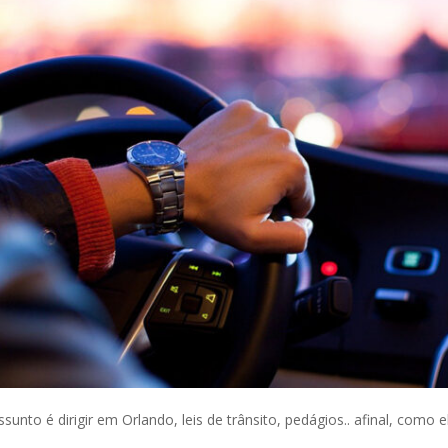
nto é dirigir em Orlando, leis de trânsito, pedágios.. afinal, como 