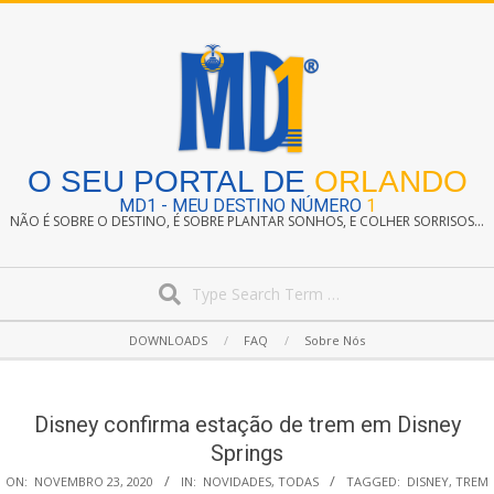
Skip
to
content
O SEU PORTAL DE
ORLANDO
MD1 - MEU DESTINO NÚMERO
1
NÃO É SOBRE O DESTINO, É SOBRE PLANTAR SONHOS, E COLHER SORRISOS...
Search
Secondary
DOWNLOADS
FAQ
Sobre Nós
Navigation
Menu
Disney confirma estação de trem em Disney
Springs
ON:
NOVEMBRO 23, 2020
IN:
NOVIDADES
,
TODAS
TAGGED:
DISNEY
,
TREM