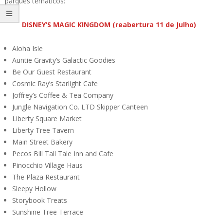
parques temáticos:
DISNEY’S MAGIC KINGDOM (reabertura 11 de Julho)
Aloha Isle
Auntie Gravity’s Galactic Goodies
Be Our Guest Restaurant
Cosmic Ray’s Starlight Cafe
Joffrey’s Coffee & Tea Company
Jungle Navigation Co. LTD Skipper Canteen
Liberty Square Market
Liberty Tree Tavern
Main Street Bakery
Pecos Bill Tall Tale Inn and Cafe
Pinocchio Village Haus
The Plaza Restaurant
Sleepy Hollow
Storybook Treats
Sunshine Tree Terrace