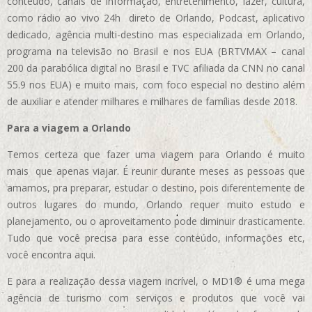
conteúdo, canais de informação, entretenimento, lazer, cultura,
como rádio ao vivo 24h direto de Orlando, Podcast, aplicativo
dedicado, agência multi-destino mas especializada em Orlando,
programa na televisão no Brasil e nos EUA (BRTVMAX – canal
200 da parabólica digital no Brasil e TVC afiliada da CNN no canal
55.9 nos EUA)
e muito mais, com foco especial no destino além
de auxiliar e atender milhares e milhares de famílias desde 2018.
Para a viagem a Orlando
Temos certeza que fazer uma viagem para Orlando é muito
mais que apenas viajar. É reunir durante meses as pessoas que
amamos, pra preparar, estudar o destino, pois diferentemente de
outros lugares do mundo, Orlando requer muito estudo e
planejamento, ou o aproveitamento pode diminuir drasticamente.
Tudo que você precisa para esse conteúdo, informações etc,
você encontra aqui.
E para a realização dessa viagem incrível, o MD1® é uma mega
agência de turismo com serviços e produtos que você vai