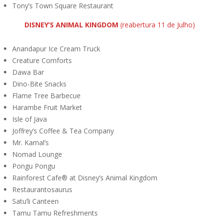
Tony’s Town Square Restaurant
DISNEY’S ANIMAL KINGDOM
(reabertura 11 de Julho)
Anandapur Ice Cream Truck
Creature Comforts
Dawa Bar
Dino-Bite Snacks
Flame Tree Barbecue
Harambe Fruit Market
Isle of Java
Joffrey’s Coffee & Tea Company
Mr. Kamal’s
Nomad Lounge
Pongu Pongu
Rainforest Cafe® at Disney’s Animal Kingdom
Restaurantosaurus
Satu’li Canteen
Tamu Tamu Refreshments