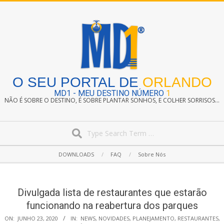
Skip
to
content
O SEU PORTAL DE
ORLANDO
MD1 - MEU DESTINO NÚMERO
1
NÃO É SOBRE O DESTINO, É SOBRE PLANTAR SONHOS, E COLHER SORRISOS...
Search
Secondary
DOWNLOADS
FAQ
Sobre Nós
Navigation
Menu
Divulgada lista de restaurantes que estarão
funcionando na reabertura dos parques
ON:
JUNHO 23, 2020
IN:
NEWS
,
NOVIDADES
,
PLANEJAMENTO
,
RESTAURANTES
,