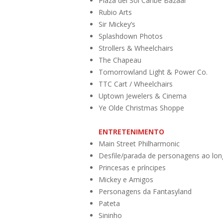
Plaza del Sol Caribe Bazaar
Rubio Arts
Sir Mickey’s
Splashdown Photos
Strollers & Wheelchairs
The Chapeau
Tomorrowland Light & Power Co.
TTC Cart / Wheelchairs
Uptown Jewelers & Cinema
Ye Olde Christmas Shoppe
ENTRETENIMENTO
Main Street Philharmonic
Desfile/parada de personagens ao lon
Princesas e príncipes
Mickey e Amigos
Personagens da Fantasyland
Pateta
Sininho