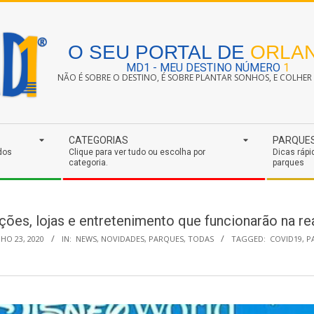
O SEU PORTAL DE
ORLA
MD1 - MEU DESTINO NÚMERO
1
NÃO É SOBRE O DESTINO, É SOBRE PLANTAR SONHOS, E COLHER S
CATEGORIAS
PARQUE
dos
Clique para ver tudo ou escolha por
Dicas rápi
categoria.
parques
ções, lojas e entretenimento que funcionarão na r
HO 23, 2020
IN:
NEWS
,
NOVIDADES
,
PARQUES
,
TODAS
TAGGED:
COVID19
,
P