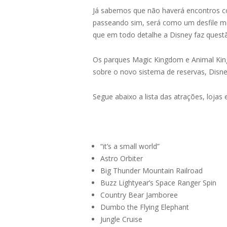
Já sabemos que não haverá encontros c
passeando sim, será como um desfile me
que em todo detalhe a Disney faz questã
Os parques Magic Kingdom e Animal Kingd
sobre o novo sistema de reservas, Disn
Segue abaixo a lista das atrações, loja
“it’s a small world”
Astro Orbiter
Big Thunder Mountain Railroad
Buzz Lightyear’s Space Ranger Spin
Country Bear Jamboree
Dumbo the Flying Elephant
Jungle Cruise