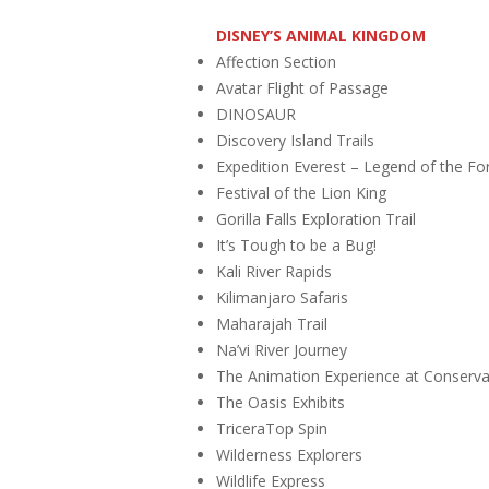
DISNEY’S ANIMAL KINGDOM
Affection Section
Avatar Flight of Passage
DINOSAUR
Discovery Island Trails
Expedition Everest – Legend of the F
Festival of the Lion King
Gorilla Falls Exploration Trail
It’s Tough to be a Bug!
Kali River Rapids
Kilimanjaro Safaris
Maharajah Trail
Na’vi River Journey
The Animation Experience at Conserva
The Oasis Exhibits
TriceraTop Spin
Wilderness Explorers
Wildlife Express