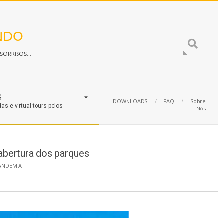
NDO
Search
ORRISOS...
S
DOWNLOADS
FAQ
Sobre
das e virtual tours pelos
Nós
eabertura dos parques
ANDEMIA