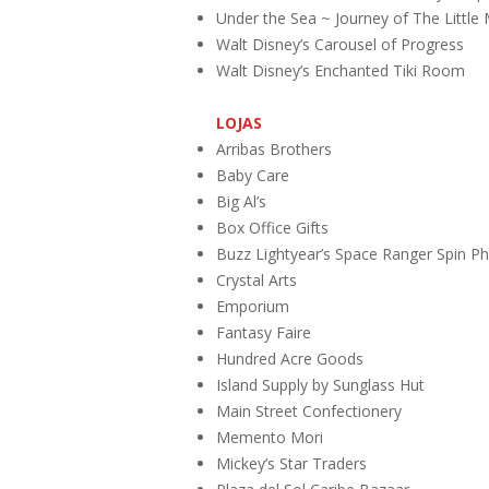
Under the Sea ~ Journey of The Little
Walt Disney’s Carousel of Progress
Walt Disney’s Enchanted Tiki Room
LOJAS
Arribas Brothers
Baby Care
Big Al’s
Box Office Gifts
Buzz Lightyear’s Space Ranger Spin P
Crystal Arts
Emporium
Fantasy Faire
Hundred Acre Goods
Island Supply by Sunglass Hut
Main Street Confectionery
Memento Mori
Mickey’s Star Traders