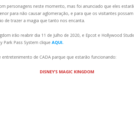
om personagens neste momento, mas foi anunciado que eles estarã
nor para não causar aglomeração, e para que os visitantes possam 
o de trazer a magia que tanto nos encanta.
om irão reabrir dia 11 de Julho de 2020, e Epcot e Hollywood Studio
ey Park Pass System clique
AQUI.
s e entretenimento de CADA parque que estarão funcionando:
DISNEY’S MAGIC KINGDOM